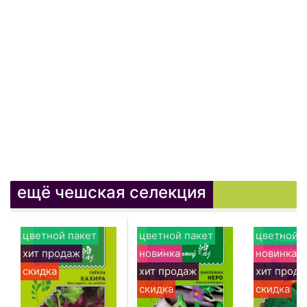
ещё чешская селекция
цветной пакет
цветной пакет
цветной п
хит продаж
новинка
новинка
скидка
хит продаж
хит прод
скидка
скидка