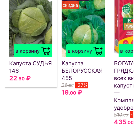
скидка
в корзину
в корзину
в корз
Капуста СУДЬЯ
Капуста
БОГАТАЯ
146
БЕЛОРУССКАЯ
ГРЯДКА 
22
₽
455
всех ви
.50
26
-27%
капусты 
.00
19
₽
—
.00
Комплек
удобрен
510
-1
.00
435
.00