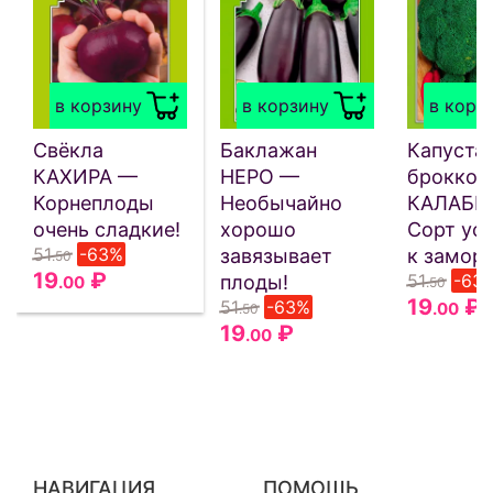
в корзину
в корзину
в корз
Свёкла
Баклажан
Капуста
КАХИРА —
НЕРО —
броккол
Корнеплоды
Необычайно
КАЛАБР
очень сладкие!
хорошо
Сорт ус
51
-63%
завязывает
к замор
.50
19
₽
51
-63
плоды!
.00
.50
19
₽
51
-63%
.00
.50
19
₽
.00
НАВИГАЦИЯ
ПОМОЩЬ