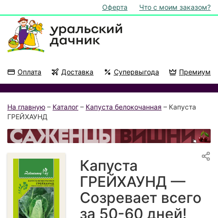
Оферта
Что с моим заказом?
Оплата
Доставка
Супервыгода
Премиум
Акции
На подоконник
На главную
–
Каталог
–
Капуста белокочанная
– Капуста
ГРЕЙХАУНД
Капуста
ГРЕЙХАУНД —
Созревает всего
за 50-60 дней!