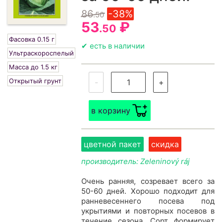
86
-38%
.50
53
₽
.50
Фасовка 0.15 г
✔ есть в наличии
Ультраскороспелый
Масса до 1.5 кг
Открытый грунт
-
+
в корзину
цветной пакет
скидка
производитель: Zeleninový ráj
Очень ранняя, созревает всего за
50-60 дней. Хорошо подходит для
ранневесеннего посева под
укрытиями и повторных посевов в
течение сезона. Сорт формирует