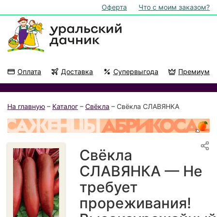
Оферта
Что с моим заказом?
Оплата
Доставка
Супервыгода
Премиум
Акции
На подоконник
На главную
–
Каталог
–
Свёкла
– Свёкла СЛАВЯНКА
Свёкла
СЛАВЯНКА — Не
требует
прореживания!