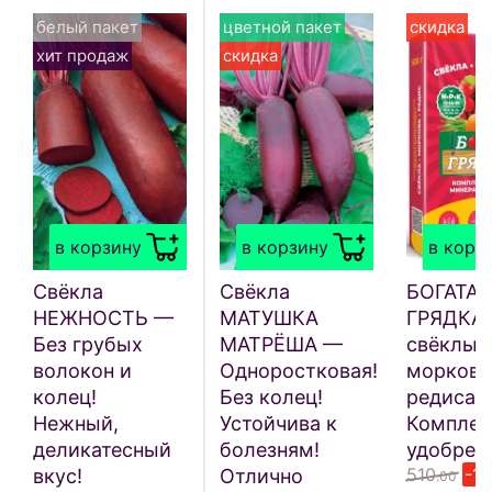
белый пакет
цветной пакет
скидка
хит продаж
скидка
в корзину
в корзину
в корз
Свёкла
Свёкла
БОГАТАЯ
НЕЖНОСТЬ —
МАТУШКА
ГРЯДКА 
Без грубых
МАТРЁША —
свёклы,
волокон и
Одноростковая!
моркови
колец!
Без колец!
редиса 
Нежный,
Устойчива к
Комплек
деликатесный
болезням!
удобрен
510
-1
вкус!
Отлично
.00