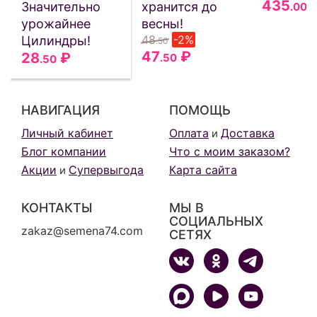
435
Значительно
хранится до
.00
урожайнее
весны!
48
-2%
Цилиндры!
.50
47
₽
28
₽
.50
.50
НАВИГАЦИЯ
ПОМОЩЬ
Личный кабинет
Оплата
Доставка
и
Блог компании
Что с моим заказом?
Акции
Супервыгода
Карта сайта
и
КОНТАКТЫ
МЫ В
СОЦИАЛЬНЫХ
zakaz@semena74.com
СЕТЯХ