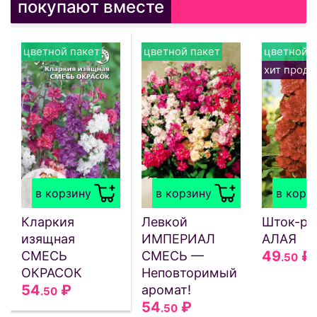
покупают вместе
цветной пакет
цветной пакет
цветной п
хит прод
в корзину
в корзину
в корз
Кларкия
Левкой
Шток-ро
изящная
ИМПЕРИАЛ
АЛАЯ
49
₽
СМЕСЬ
СМЕСЬ —
.50
ОКРАСОК
Неповторимый
54
₽
аромат!
.50
54
₽
.50