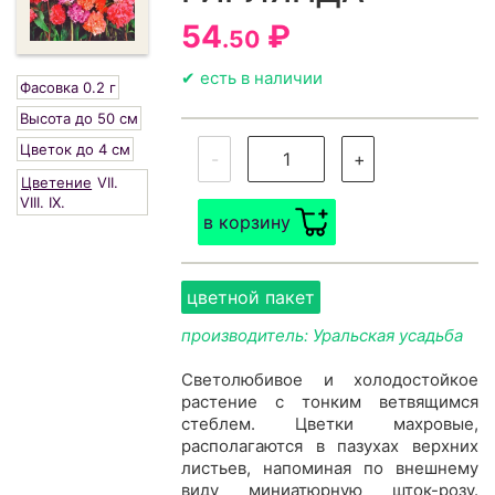
54
₽
.50
✔ есть в наличии
Фасовка 0.2 г
Высота до 50 см
Цветок до 4 см
-
+
Цветение
VII.
VIII.
IX.
в корзину
цветной пакет
производитель: Уральская усадьба
Светолюбивое и холодостойкое
растение с тонким ветвящимся
стеблем. Цветки махровые,
располагаются в пазухах верхних
листьев, напоминая по внешнему
виду миниатюрную шток-розу.