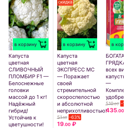
скидка
в корзину
в корзину
в корз
Капуста
Капуста
БОГАТАЯ
цветная
цветная
ГРЯДКА 
СЛИВОЧНЫЙ
ЭКСПРЕСС МС
всех ви
ПЛОМБИР F1 —
— Поражает
капусты 
Белоснежные
своей
—
головки
стремительной
Комплек
массой до 1 кг!
скороспелостью
удобрен
510
-1
Надёжный
и абсолютной
.00
435
гибрид!
неприхотливостью!
.00
51
-63%
Устойчив к
.50
19
₽
цветушности!
.00