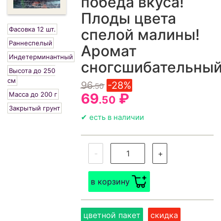
победа вкуса!
Плоды цвета
Фасовка 12 шт.
спелой малины!
Раннеспелый
Аромат
Индетерминантный
сногсшибательный
Высота до 250
см
96
-28%
.50
Масса до 200 г
69
₽
.50
Закрытый грунт
✔ есть в наличии
-
+
в корзину
цветной пакет
скидка