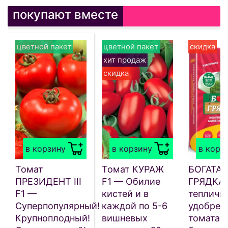
покупают вместе
цветной пакет
цветной пакет
скидка
хит продаж
скидка
в корзину
в корзину
в корз
Томат
Томат КУРАЖ
БОГАТАЯ
ПРЕЗИДЕНТ III
F1 — Обилие
ГРЯДКА
F1 —
кистей и в
тепличн
Суперпопулярный!
каждой по 5-6
удобрен
Крупноплодный!
вишневых
томата, 