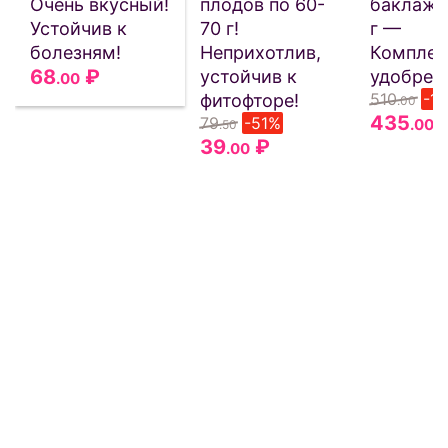
Очень вкусный!
плодов по 60-
баклажа
Устойчив к
70 г!
г —
болезням!
Неприхотлив,
Комплек
68
₽
устойчив к
удобрен
.00
510
-1
фитофторе!
.00
435
79
-51%
.00
.50
39
₽
.00