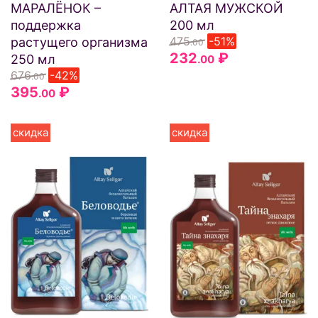
МАРАЛЁНОК –
АЛТАЯ МУЖСКОЙ
поддержка
200 мл
475
-51%
растущего организма
.00
232
₽
250 мл
.00
676
-42%
.00
395
₽
.00
скидка
скидка