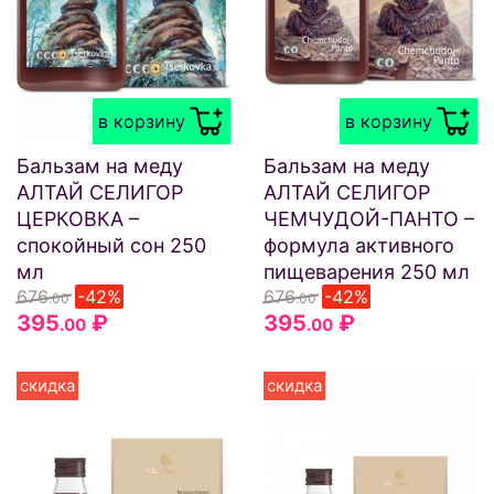
в корзину
в корзину
Бальзам на меду
Бальзам на меду
АЛТАЙ СЕЛИГОР
АЛТАЙ СЕЛИГОР
ЦЕРКОВКА –
ЧЕМЧУДОЙ-ПАНТО –
спокойный сон 250
формула активного
мл
пищеварения 250 мл
676
-42%
676
-42%
.00
.00
395
₽
395
₽
.00
.00
скидка
скидка