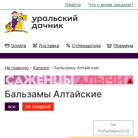
Оферта
Что с моим заказом?
Оплата
Доставка
Супервыгода
Премиум
Акции
На подоконник
На главную
–
Каталог
– Бальзамы Алтайские
Бальзамы Алтайские
все
со скидкой
по
популярности