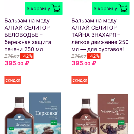
в корзину
в корзину
Бальзам на меду
Бальзам на меду
АЛТАЙ СЕЛИГОР
АЛТАЙ СЕЛИГОР
БЕЛОВОДЬЕ –
ТАЙНА ЗНАХАРЯ –
бережная защита
лёгкое движение 250
печени 250 мл
мл — для суставов!
676
-42%
676
-42%
.00
.00
395
₽
395
₽
.00
.00
скидка
скидка