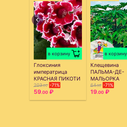
в корзину
в корзину
Глоксиния
Клещевина
императрица
ПАЛЬМА-ДЕ-
КРАСНАЯ ПИКОТИ
МАЛЬОРКА
203
-71%
64
-71%
.00
.50
59
₽
19
₽
.00
.00