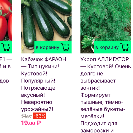
в корзину
в корзину
F1 —
Кабачок ФАРАОН
Укроп АЛЛИГАТОР
 и в
— Тип цукини!
— Кустовой! Очень
Кустовой!
долго не
дов
Популярный!
выбрасывает
Потрясающе
зонтик!
вкусный!
Формирует
Невероятно
пышные, тёмно-
урожайный!
зелёные букеты-
51
-63%
метёлки!
.50
19
₽
Подходит для
.00
заморозки и