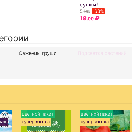
сушки!
51
-63%
.50
19
₽
.00
егории
Саженцы груши
Подсветка растений
цветной пакет
цветной пакет
даж
супервыгода
супервыгода