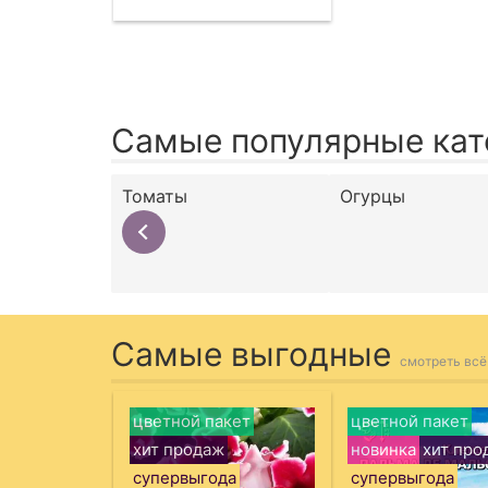
Самые популярные кат
Томаты
Огурцы
Самые выгодные
смотреть всё
цветной пакет
цветной пакет
хит продаж
новинка
хит про
супервыгода
супервыгода