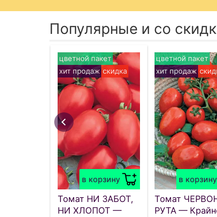
Популярные и со скид
цветной пакет
цветной пакет
хит продаж
скидка
хит продаж
скид
в корзину
в корзину
Томат НИ ЗАБОТ,
Томат ЧЕРВО
НИ ХЛОПОТ —
РУТА — Крайн