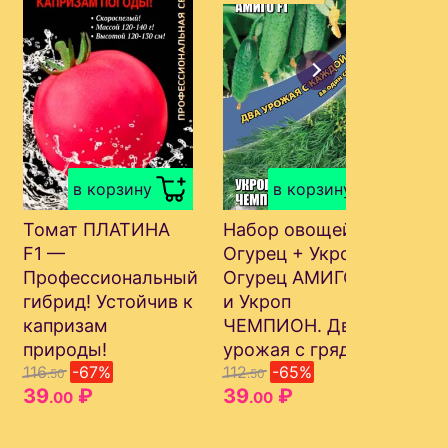
в корзину
в корзину
Томат ПЛАТИНА
Набор овощей
Ко
F1 —
Огурец + Укроп —
ФИ
Профессиональный
Огурец АМИГО F1
Вь
гибрид! Устойчив к
и Укроп
кр
капризам
ЧЕМПИОН. Два
цв
112
природы!
урожая с грядки!
3
116
-67%
112
-65%
.50
.50
39
₽
39
₽
.00
.00