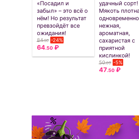
«Посадил и
удачный сорт!
забыл» – это всё о
Мякоть плотна
нём! Но результат
одновременно
превзойдёт все
нежная,
ожидания!
ароматная,
84
-24%
сахаристая с
.50
64
₽
приятной
.50
кислинкой!
50
-5%
.00
47
₽
.50