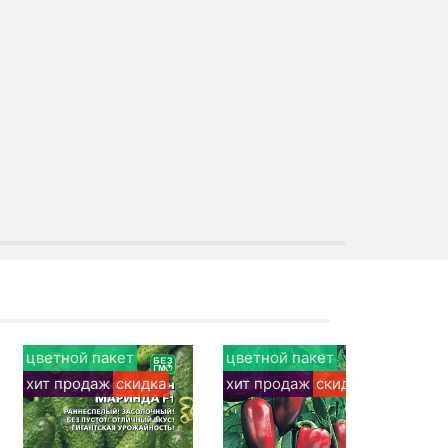
цветной пакет
цветной пакет
цв
хит продаж
скидка
хит продаж
скидка
хи