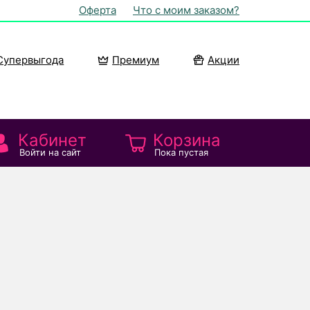
Оферта
Что с моим заказом?
Супервыгода
Премиум
Акции
Кабинет
Корзина
Войти на сайт
Пока пустая