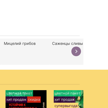
Мицелий грибов
Саженцы сливы
Укр
цветной пакет
цветной пакет
цв
хит продаж
скидка
хит продаж
супервыгода