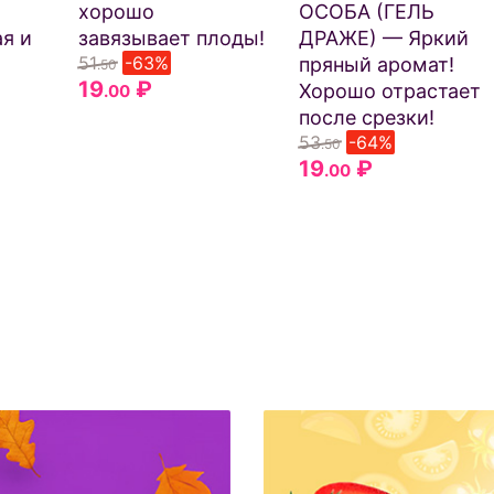
хорошо
ОСОБА (ГЕЛЬ
я и
завязывает плоды!
ДРАЖЕ) — Яркий
51
-63%
пряный аромат!
.50
19
₽
Хорошо отрастает
.00
после срезки!
53
-64%
.50
19
₽
.00