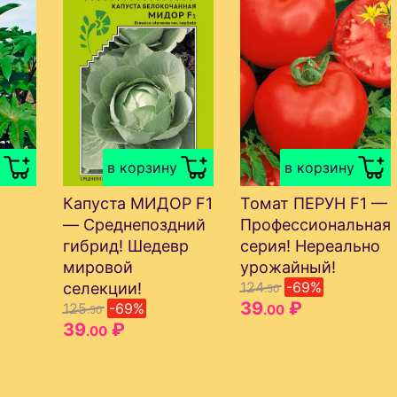
в корзину
в корзину
Капуста МИДОР F1
Томат ПЕРУН F1 —
— Среднепоздний
Профессиональная
гибрид! Шедевр
серия! Нереально
мировой
урожайный!
124
-69%
селекции!
.50
39
₽
125
-69%
.00
.50
39
₽
.00