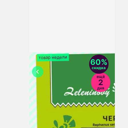
Заказать
товар недели
60%
скидка
ещё
2
дня