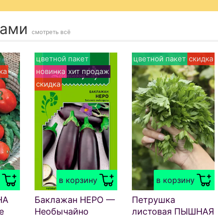
ками
смотреть всё
цветной пакет
цветной пакет
скидка
ка
новинка
хит продаж
скидка
в корзину
в корзину
НА
Баклажан НЕРО —
Петрушка
е
Необычайно
листовая ПЫШНАЯ