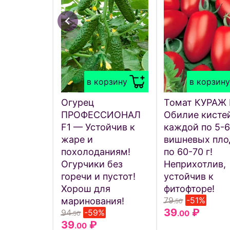
Редька ЧЕРНАВКА
19
₽
.00
в корзину
47
.50
в корзину
в корзину
Огурец
Томат КУРАЖ 
ПРОФЕССИОНАЛ
Обилие кистей
F1 — Устойчив к
каждой по 5-6
жаре и
вишневых пло
похолоданиям!
по 60-70 г!
Огурчики без
Неприхотлив,
горечи и пустот!
устойчив к
Хорош для
фитофторе!
79
-51%
маринования!
.50
39
₽
94
-59%
.00
.50
39
₽
.00