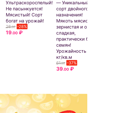
Ультраскороспелый!
— Уникальный
оч
Не пасынкуется!
сорт двойного
Ра
Мясистый! Сорт
назначения!
хо
богат на урожай!
Мякоть мясистая,
со
26
-28%
зернистая и очень
об
.50
19
₽
51
сладкая,
.00
.
19
практически без
семян!
Урожайность до 10
кг/кв.м
61
-37%
.50
39
₽
.00