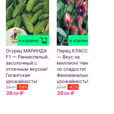
в корзину
в корзину
Огурец МАРИНДА
Перец КЛАССИКА
То
F1 — Раннеспелый,
— Вкус на
ЛЕ
засолочный с
миллион! Чемпион
Су
отличным вкусом!
по сладости!
Ки
Гигантская
Феноменальная
ко
урожайность!
урожайность!
пл
95
-59%
67
-42%
сл
.50
.50
39
₽
39
₽
тя
.00
.00
6