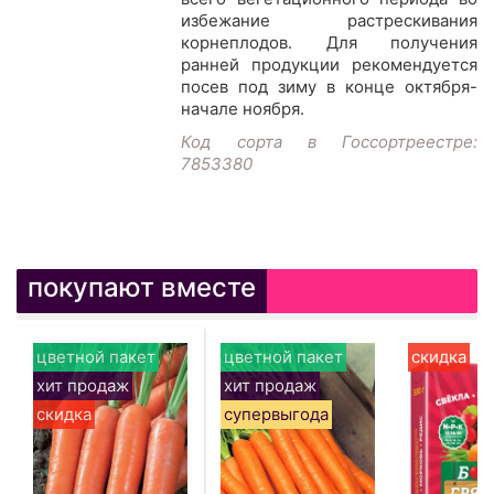
избежание растрескивания
корнеплодов. Для получения
ранней про­дукции рекомендуется
посев под зиму в конце октября-
начале ноября.
Код сорта в Госсортреестре:
7853380
покупают вместе
цветной пакет
цветной пакет
скидка
хит продаж
хит продаж
скидка
супервыгода