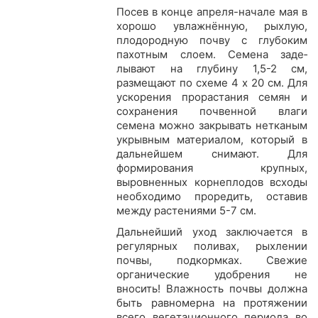
Посев в конце апреля-начале мая в
хорошо увлажнённую, рыхлую,
плодородную почву с глубоким
пахотным слоем. Семена заде­
лывают на глубину 1,5-2 см,
размещают по схеме 4 х 20 см. Для
ускоре­ния прорастания семян и
сохранения почвенной влаги
семена можно закрывать нетканым
укрывным материалом, который в
дальнейшем снимают. Для
формирования крупных,
выровненных корнеплодов всходы
необходимо проредить, оставив
между растениями 5-7 см.
Дальней­ший уход заключается в
регулярных поливах, рыхлении
почвы, подкор­мках. Свежие
органические удобрения не
вносить! Влажность почвы должна
быть равномерна на протяжении
всего вегетационного периода во