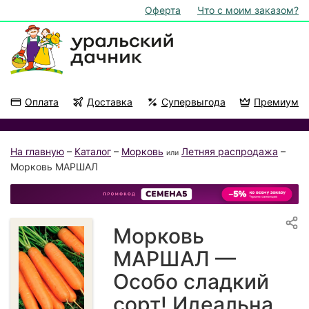
Оферта
Что с моим заказом?
Оплата
Доставка
Супервыгода
Премиум
Акции
На подоконник
На главную
–
Каталог
–
Морковь
Летняя распродажа
–
или
Морковь МАРШАЛ
Морковь
МАРШАЛ —
Особо сладкий
сорт! Идеальна