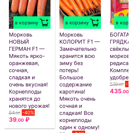
в корзину
в корзину
в корз
Морковь
Морковь
БОГАТАЯ
НОВЫЙ
КОЛОРИТ F1 —
ГРЯДКА 
ГЕРМАН F1 —
Замечательно
свёклы,
Мякоть ярко-
хранится всю
моркови
оранжевая,
зиму без
редиса 
сочная,
потерь!
Комплек
сладкая и
Большое
удобрен
510
-1
очень вкусная!
содержание
.00
435
Корнеплоды
каротина!
.00
хранятся до
Мякоть очень
нового урожая!
сочная и
64
-40%
сладкая! Все
.50
39
₽
корнеплоды
.00
один к одному!