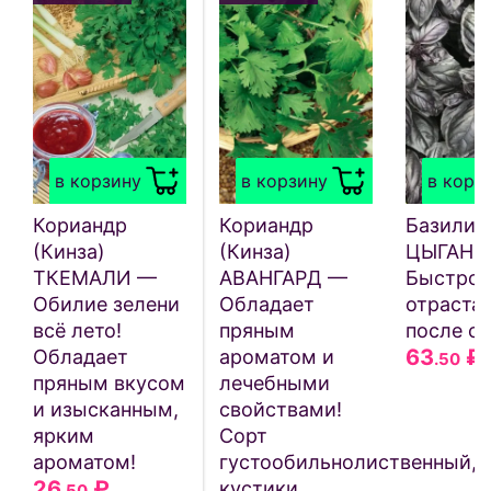
в корзину
в корзину
в корз
Кориандр
Кориандр
Базилик
(Кинза)
(Кинза)
ЦЫГАН 
ТКЕМАЛИ —
АВАНГАРД —
Быстро
Обилие зелени
Обладает
отраста
всё лето!
пряным
после ср
63
₽
Обладает
ароматом и
.50
пряным вкусом
лечебными
и изысканным,
свойствами!
ярким
Сорт
ароматом!
густообильнолиственный,
26
₽
кустики
.50