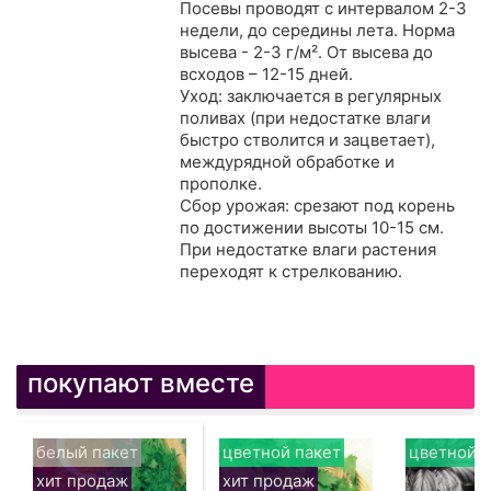
Посевы проводят с интервалом 2-3
недели, до середины лета. Норма
высева - 2-3 г/м². От высева до
всходов – 12-15 дней.
Уход: заключается в регулярных
поливах (при недостатке влаги
быстро стволится и зацветает),
междурядной обработке и
прополке.
Сбор урожая: срезают под корень
по достижении высоты 10-15 см.
При недостатке влаги растения
переходят к стрелкованию.
покупают вместе
белый пакет
цветной пакет
цветной п
хит продаж
хит продаж