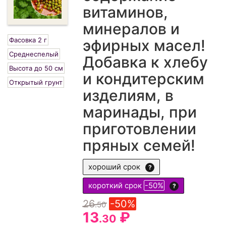
витаминов,
минералов и
Фасовка 2 г
эфирных масел!
Среднеспелый
Добавка к хлебу
Высота до 50 см
и кондитерским
Открытый грунт
изделиям, в
маринады, при
приготовлении
пряных семей!
хороший срок
?
короткий срок
-50%
?
26
-50%
.50
13
₽
.30