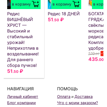
в корзину
в корзину
в корз
Редис
Редис 18 ДНЕЙ
БОГАТАЯ
51
₽
ВИШНЁВЫЙ
ГРЯДКА 
.50
ХРУСТ —
свёклы,
Высокий и
моркови
стабильный
редиса 
урожай!
Комплек
Неприхотлив в
удобрен
510
-1
возделывание!
.00
435
Для раннего
.00
сбора пучков!
51
₽
.50
НАВИГАЦИЯ
ПОМОЩЬ
Личный кабинет
Оплата
Доставка
и
Блог компании
Что с моим заказом?