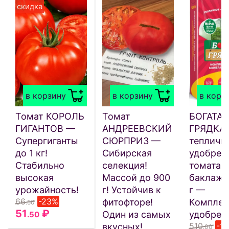
скидка
в корзину
в корзину
в корз
Томат КОРОЛЬ
Томат
БОГАТАЯ
ГИГАНТОВ —
АНДРЕЕВСКИЙ
ГРЯДКА
Супергиганты
СЮРПРИЗ —
тепличн
до 1 кг!
Сибирская
удобрен
Стабильно
селекция!
томата, 
высокая
Массой до 900
баклажа
урожайность!
г! Устойчив к
г —
66
-23%
фитофторе!
Комплек
.50
51
₽
Один из самых
удобрен
.50
510
-1
вкусных!
.00