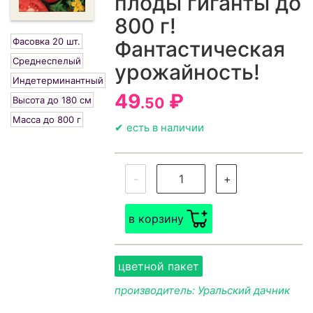
плоды гиганты до
800 г!
Фасовка 20 шт.
Фантастическая
Среднеспелый
урожайность!
Индетерминантный
49
₽
Высота до 180 см
.50
Масса до 800 г
✔ есть в наличии
-
+
в корзину
цветной пакет
производитель: Уральский дачник