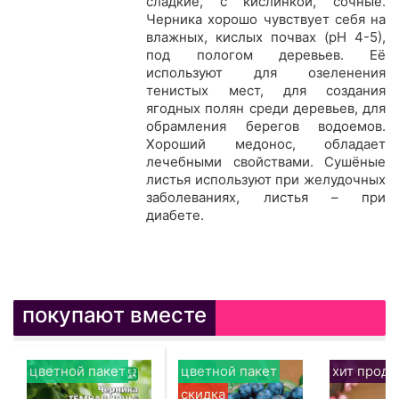
сладкие, с кислинкой, сочные.
Черника хорошо чувствует себя на
влажных, кислых почвах (рН 4-5),
под пологом деревьев. Её
используют для озеленения
тенистых мест, для создания
ягодных полян среди деревьев, для
обрамления берегов водоемов.
Хороший медонос, обладает
лечебными свойствами. Сушёные
листья используют при желудочных
заболеваниях, листья – при
диабете.
покупают вместе
цветной пакет
цветной пакет
хит прод
скидка