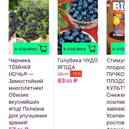
в корзину
в корзину
в корз
Черника
Голубика ЧУДО
Стимуля
ТЁМНАЯ
ЯГОДА
плодооб
98
-15%
НОЧЬ® —
ПУЧКОВ
.50
83
₽
Зимостойкий
ПЛОДО
.50
многолетник!
КУЛЬТУ
Обилие
Снижен
вкуснейших
осыпаем
ягод! Полезна
завязей!
для улучшения
Усилени
зрения!
ростовы