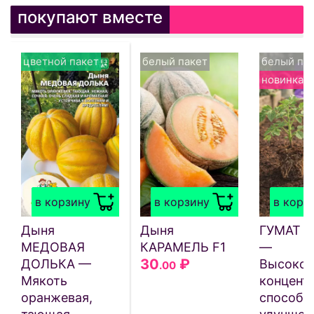
покупают вместе
цветной пакет
белый пакет
белый па
новинка
в корзину
в корзину
в корз
Дыня
Дыня
ГУМАТ 
МЕДОВАЯ
КАРАМЕЛЬ F1
—
30
₽
ДОЛЬКА —
Высокок
.00
Мякоть
концентр
оранжевая,
способс