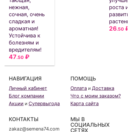
тающая,
улучше
нежная,
роста и
сочная, очень
развити
сладкая и
растени
26
₽
ароматная!
.50
Устойчива к
болезням и
вредителям!
47
₽
.50
НАВИГАЦИЯ
ПОМОЩЬ
Личный кабинет
Оплата
Доставка
и
Блог компании
Что с моим заказом?
Акции
Супервыгода
Карта сайта
и
КОНТАКТЫ
МЫ В
СОЦИАЛЬНЫХ
zakaz@semena74.com
СЕТЯХ