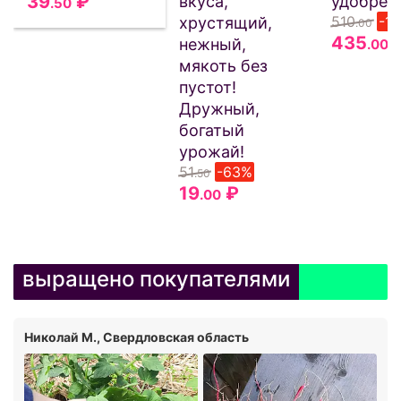
39
₽
вкуса,
удобрен
.50
510
-1
хрустящий,
.00
435
нежный,
.00
мякоть без
пустот!
Дружный,
богатый
урожай!
51
-63%
.50
19
₽
.00
выращено покупателями
Николай М., Свердловская область