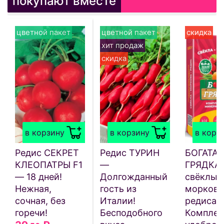
покупают вместе
цветной пакет
цветной пакет
скидка
хит продаж
скидка
в корзину
в корзину
в корз
Редис СЕКРЕТ
Редис ТУРИН
БОГАТАЯ
КЛЕОПАТРЫ F1
—
ГРЯДКА 
— 18 дней!
Долгожданный
свёклы,
Нежная,
гость из
моркови
сочная, без
Италии!
редиса 
горечи!
Бесподобного
Комплек