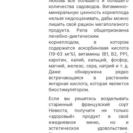
любовь всё большего и большего
количества садоводов. Витаминно-
минеральную ценность корнеплода
нельзя недооценивать, дабы можно
лишить свой рацион мегаполезного
продукта. Репа общепризнанна
лечебно-диетическим
корнеплодом, в котором
содержится аскорбиновая кислота
(19-63 мг%), витамины (В1, В2, РР),
каротин, калий, кальций, фосфор,
магний, железо, сера, натрий и т. д.
Даже обнаружена редко
встречающаяся в растениях
янтарная кислота, которая является
биостимулятором.
Если вы решитесь возделывать
старинный французский сорт
Невеста, получите не только
«здоровый» продукт в своё
ежедневное меню, но и
эстетическое удовольствие.