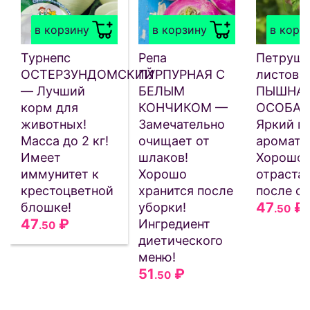
в корзину
в корзину
в корз
Турнепс
Репа
Петрушк
ОСТЕРЗУНДОМСКИЙ
ПУРПУРНАЯ С
листова
— Лучший
БЕЛЫМ
ПЫШНА
корм для
КОНЧИКОМ —
ОСОБА 
животных!
Замечательно
Яркий п
Масса до 2 кг!
очищает от
аромат!
Имеет
шлаков!
Хорошо
иммунитет к
Хорошо
отраста
крестоцветной
хранится после
после ср
47
₽
блошке!
уборки!
.50
47
₽
Ингредиент
.50
диетического
меню!
51
₽
.50