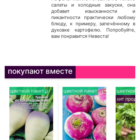
салаты и холодные закуски, она
добавит изысканности и
пикантности практически любому
блюду, к примеру, запечённому в
духовке картофелю. Попробуйте,
вам понравится Невеста!
покупают вместе
цветной пакет
цветной пакет
цветной п
хит прод