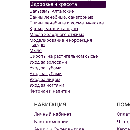
Здоровье и красота
Бальзамы Алтайские
Ванны лечебные, санаторные
Глины лечебные и косметические
Крема, мази и капсулы
Масла холодного отжима
Моделирование и коррекция
фигуры
Мыло
Сиропы на растительном сырье
Уход за волосами
Уход за губами
Уход за зубами
Уход за лицом
Уход за ногтями
Фиточай и напитки
НАВИГАЦИЯ
ПОМ
Личный кабинет
Опла
Блог компании
Что с
Акции
Супервыгода
Карта
и