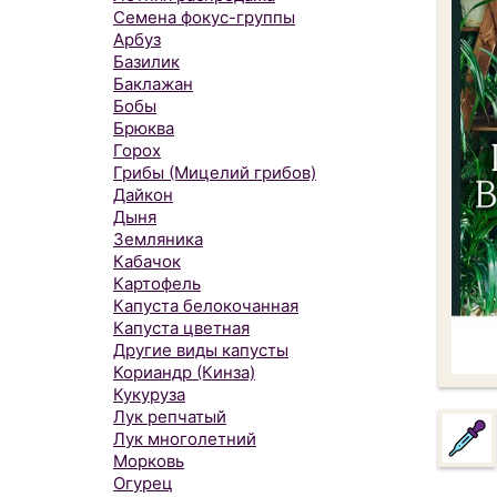
Семена фокус-группы
Арбуз
Базилик
Баклажан
Бобы
Брюква
Горох
Грибы (Мицелий грибов)
Дайкон
Дыня
Земляника
Кабачок
Картофель
Капуста белокочанная
Капуста цветная
Другие виды капусты
Кориандр (Кинза)
Кукуруза
Лук репчатый
Лук многолетний
Морковь
Огурец