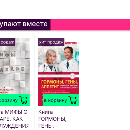
упают вместе
продаж
хит продаж
корзину
в корзину
га МИФЫ О
Книга
АРЕ. КАК
ГОРМОНЫ,
ЛУЖДЕНИЯ
ГЕНЫ,