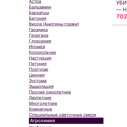
Астра
УБИ
Бальзамин
— Н
Бархатцы
70
Бегония
Виола (Анютины глазки)
Гвоздика
Георгина
Глоксиния
Ипомея
Колокольчик
Настурция
Петуния
Портулак
Цинния
Эустома
Эшшольция
Прочие однолетние
Двулетние
Многолетние
Комнатные
Специальные цветочные смеси
Агрохимия