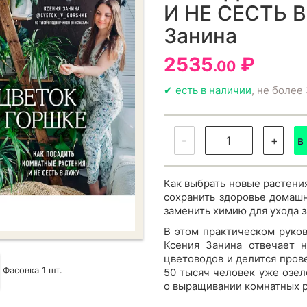
И НЕ СЕСТЬ 
Занина
2535
₽
.00
✔ есть в наличии
, не более 
-
+
в
Как выбрать новые растения
сохранить здоровье домашн
заменить химию для ухода 
В этом практическом руко
Ксения Занина отвечает 
цветоводов и делится про
Фасовка 1 шт.
50 тысяч человек уже озел
о выращивании комнатных р