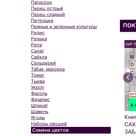
Патиссон
Перец острый
Перец сладкий
Петрушка
пок
Пряные и зеленные культуры
Редис
Редька
хит 
Репа
Салат
Свёкла
Сельдерей
Табак, махорка
Томат
Тыква
Укроп
Фасоль
Физалис
в 
Шпинат
Щавель
Кни
Ягоды
Наборы овощей
САХ
Семена цветов
ЗАБ