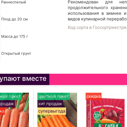
Рекомендован для неп
Раннеспелый
продолжительного хранен
использования в зимнее и
видов кулинарной перерабо
Плод до 20 см
Код сорта в Госсортреестре
Масса до 175 г
Открытый грунт
упают вместе
ной пакет
цветной пакет
скидка
продаж
хит продаж
ка
супервыгода