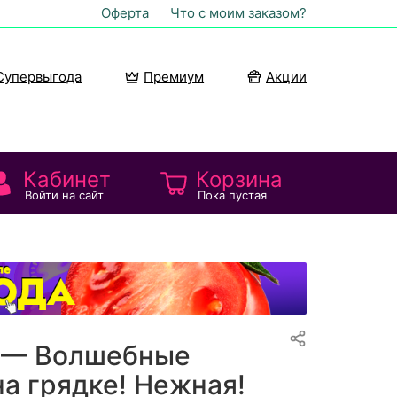
Оферта
Что с моим заказом?
Супервыгода
Премиум
Акции
Кабинет
Корзина
Войти на сайт
Пока пустая
 — Волшебные
на грядке! Нежная!