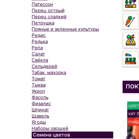
Патиссон
Перец острый
Перец сладкий
Петрушка
Пряные и зеленные культуры
Редис
Редька
Репа
Салат
Свёкла
Сельдерей
Табак, махорка
Томат
пок
Тыква
Укроп
Фасоль
Физалис
цвет
Шпинат
хит 
Щавель
скид
Ягоды
Наборы овощей
Семена цветов