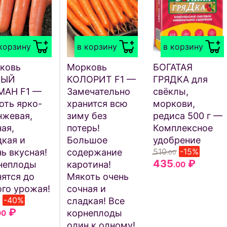
корзину
в корзину
в корзину
ковь
Морковь
БОГАТАЯ
ВЫЙ
КОЛОРИТ F1 —
ГРЯДКА для
МАН F1 —
Замечательно
свёклы,
оть ярко-
хранится всю
моркови,
нжевая,
зиму без
редиса 500 г —
ая,
потерь!
Комплексное
дкая и
Большое
удобрение
510
-15%
ь вкусная!
содержание
.00
435
₽
неплоды
каротина!
.00
нятся до
Мякоть очень
ого урожая!
сочная и
-40%
сладкая! Все
₽
корнеплоды
00
один к одному!