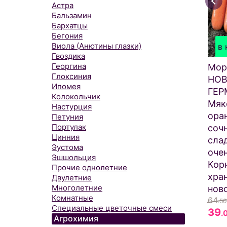
Астра
Бальзамин
Бархатцы
Бегония
Виола (Анютины глазки)
в 
Гвоздика
Георгина
Мор
Глоксиния
НО
Ипомея
ГЕР
Колокольчик
Мяк
Настурция
ора
Петуния
Портулак
сочн
Цинния
сла
Эустома
очен
Эшшольция
Кор
Прочие однолетние
хра
Двулетние
Многолетние
нов
Комнатные
64
.50
Специальные цветочные смеси
39
.
Агрохимия