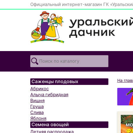
Официальный интернет-магазин ГК «Уральски
На гла
Саженцы плодовых
Абрикос
Алыча гибридная
Вишня
Груша
Слива
Яблоня
Семена овощей
Летняя распродажа