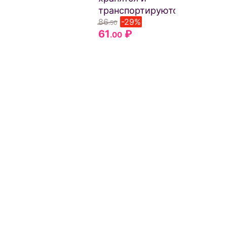
транспортируются!
86
-29%
.50
61
₽
.00