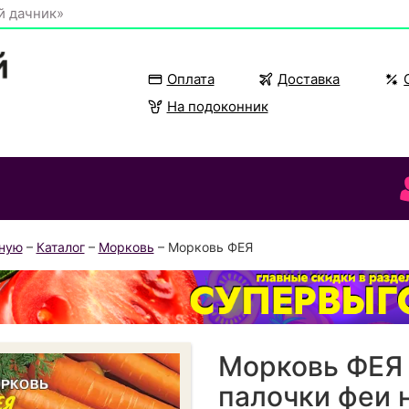
й дачник»
Оплата
Доставка
На подоконник
вную
–
Каталог
–
Морковь
– Морковь ФЕЯ
Морковь ФЕЯ
палочки феи 