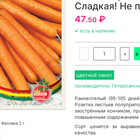
Сладкая! Не 
47
₽
.50
✔ есть в наличии
-
+
в
цветной пакет
производитель: Гетерозисн
Раннеспелый (95-105 дней
Розетка листьев полуприпо
заострённым кончиком, пра
повышенным содержанием ка
Фасовка 2 г
Сорт ценится за выравн
качества.