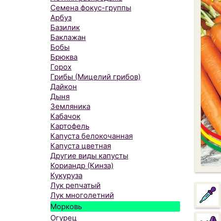
Семена фокус-группы
Арбуз
Базилик
Баклажан
Бобы
Брюква
Горох
Грибы (Мицелий грибов)
Дайкон
Дыня
Земляника
Кабачок
Картофель
Капуста белокочанная
Капуста цветная
Другие виды капусты
Кориандр (Кинза)
Кукуруза
Лук репчатый
Лук многолетний
Морковь
Огурец