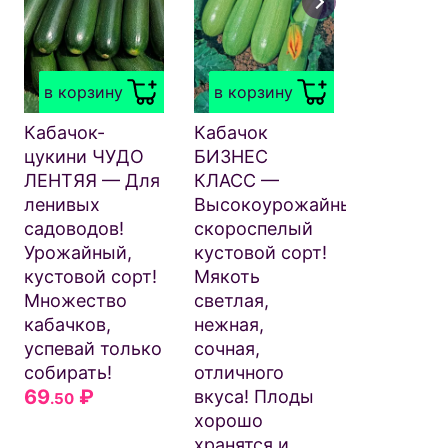
в корзи
Свёкла
НЕЖНОС
в корзину
в корзину
Без груб
волокон 
Кабачок-
Кабачок
колец!
цукини ЧУДО
БИЗНЕС
Нежный,
ЛЕНТЯЯ — Для
КЛАСС —
деликате
ленивых
Высокоурожайный
вкус!
садоводов!
скороспелый
Значител
Урожайный,
кустовой сорт!
урожайн
кустовой сорт!
Мякоть
Цилиндр
Множество
светлая,
28
₽
.50
кабачков,
нежная,
успевай только
сочная,
собирать!
отличного
69
₽
вкуса! Плоды
.50
хорошо
хранятся и