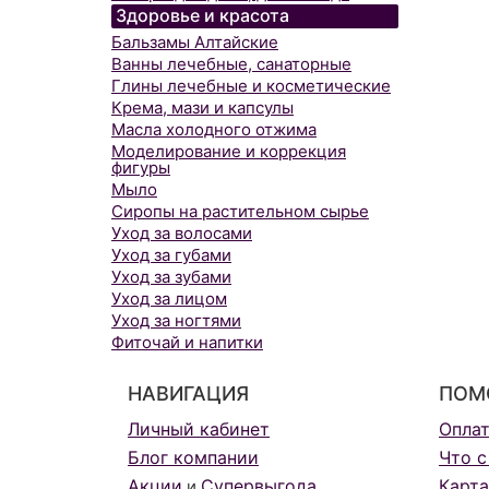
Здоровье и красота
Бальзамы Алтайские
Ванны лечебные, санаторные
Глины лечебные и косметические
Крема, мази и капсулы
Масла холодного отжима
Моделирование и коррекция
фигуры
Мыло
Сиропы на растительном сырье
Уход за волосами
Уход за губами
Уход за зубами
Уход за лицом
Уход за ногтями
Фиточай и напитки
НАВИГАЦИЯ
ПОМ
Личный кабинет
Опла
Блог компании
Что с
Акции
Супервыгода
Карта
и