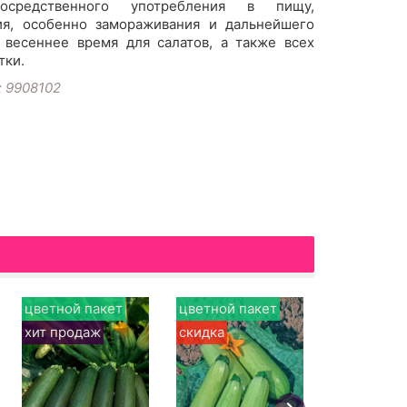
осредственного употребления в пищу,
ия, особенно замораживания и дальнейшего
 весеннее время для салатов, а также всех
тки.
: 9908102
цветной пакет
цветной пакет
белый пак
хит продаж
скидка
хит прода