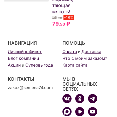
тающая
мякоть!
96
-18%
.50
79
₽
.50
НАВИГАЦИЯ
ПОМОЩЬ
Личный кабинет
Оплата
Доставка
и
Блог компании
Что с моим заказом?
Акции
Супервыгода
Карта сайта
и
КОНТАКТЫ
МЫ В
СОЦИАЛЬНЫХ
zakaz@semena74.com
СЕТЯХ