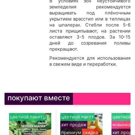
В условиях зон неустойчивого
земледелия рекомендуется
выращивать под плёночным
укрытием врасстил или в теплицах
на шпалерах. Стебли после 5-6
листа прищипывают, на растении
оставляют 3-5 плодов. За 10-15
дней до созревания поливы
прекращают.
Рекомендуется для использования
в свежем виде и переработки.
покупают вместе
цветной пакет
цветной пакет
цветной п
хит продаж
новинка
премиум
скидка
хит прод