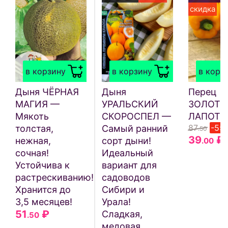
скидка
в корзину
в корзину
в корз
Дыня ЧЁРНАЯ
Дыня
Перец
МАГИЯ —
УРАЛЬСКИЙ
ЗОЛОТО
Мякоть
СКОРОСПЕЛ —
ЛАПОТЬ
87
-55
толстая,
Самый ранний
.50
39
₽
нежная,
сорт дыни!
.00
сочная!
Идеальный
Устойчива к
вариант для
растрескиванию!
садоводов
Хранится до
Сибири и
3,5 месяцев!
Урала!
51
₽
Сладкая,
.50
медовая,