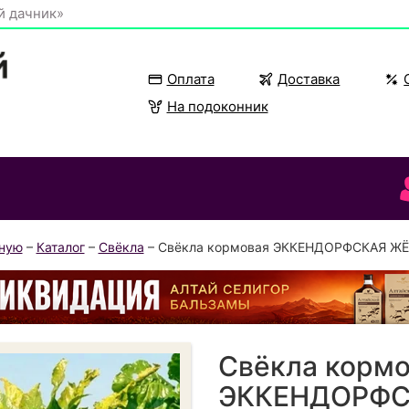
й дачник»
Оплата
Доставка
На подоконник
вную
–
Каталог
–
Свёкла
– Свёкла кормовая ЭККЕНДОРФСКАЯ Ж
Свёкла корм
ЭККЕНДОРФС