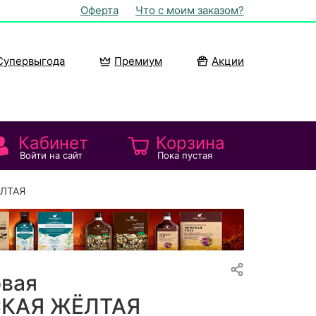
Оферта
Что с моим заказом?
Супервыгода
Премиум
Акции
Кабинет
Корзина
Войти на сайт
Пока пустая
ЁЛТАЯ
овая
КАЯ ЖЁЛТАЯ