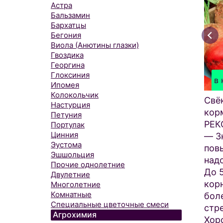
Астра
Бальзамин
Бархатцы
Бегония
Виола (Анютины глазки)
Гвоздика
Георгина
Глоксиния
в 
Ипомея
Колокольчик
Свё
Настурция
кор
Петуния
РЕК
Портулак
Цинния
— З
Эустома
пов
Эшшольция
над
Прочие однолетние
До 
Двулетние
кор
Многолетние
Комнатные
боле
Специальные цветочные смеси
стр
Агрохимия
Хор