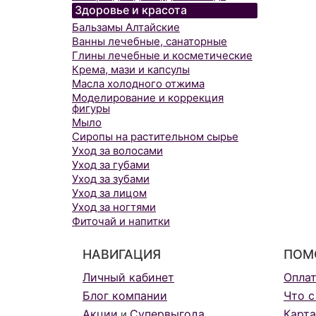
Здоровье и красота
Бальзамы Алтайские
Ванны лечебные, санаторные
Глины лечебные и косметические
Крема, мази и капсулы
Масла холодного отжима
Моделирование и коррекция
фигуры
Мыло
Сиропы на растительном сырье
Уход за волосами
Уход за губами
Уход за зубами
Уход за лицом
Уход за ногтями
Фиточай и напитки
НАВИГАЦИЯ
ПОМ
Личный кабинет
Опла
Блог компании
Что с
Акции
Супервыгода
Карта
и