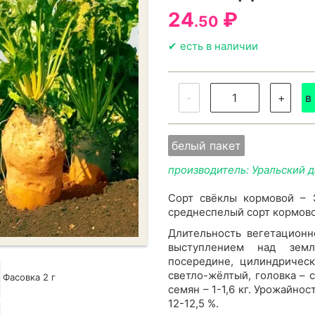
24
₽
.50
✔ есть в наличии
-
+
в
белый пакет
производитель: Уральский 
Сорт свёклы кормовой – 
среднеспелый сорт кормово
Длительность вегетационн
выступлением над зем
посередине, цилиндрическ
светло-жёлтый, головка – с
Фасовка 2 г
семян – 1-1,6 кг. Урожайнос
12-12,5 %.