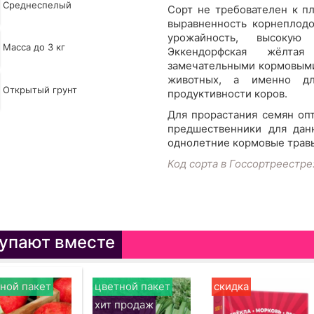
Среднеспелый
Сорт не требователен к п
выравненность корнеплодо
урожайность, высокую
Масса до 3 кг
Эккендорфская жёлтая 
замечательными кормовыми
животных, а именно д
Открытый грунт
продуктивности коров.
Для прорастания семян оп
предшественники для данн
однолетние кормовые трав
Код сорта в Госсортреестре
упают вместе
ной пакет
цветной пакет
скидка
хит продаж