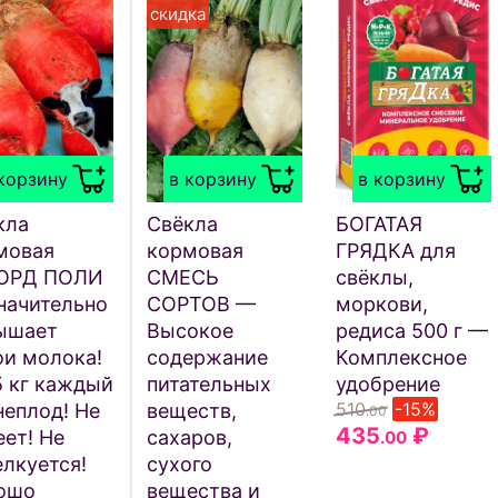
скидка
корзину
в корзину
в корзину
кла
Свёкла
БОГАТАЯ
мовая
кормовая
ГРЯДКА для
ОРД ПОЛИ
СМЕСЬ
свёклы,
начительно
СОРТОВ —
моркови,
ышает
Высокое
редиса 500 г —
ои молока!
содержание
Комплексное
5 кг каждый
питательных
удобрение
510
-15%
неплод! Не
веществ,
.00
435
₽
ет! Не
сахаров,
.00
елкуется!
сухого
ошо
вещества и