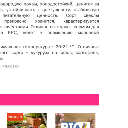
лодородию почвы, холодостойкий, ценится за
в, устойчивость к цветушности, стабильную
 питательную ценность. Сорт свёклы
прекрасно хранится, характеризуется
 качествами. Отлично выступает кормом для
ля КРС, ведет к повышению молочной
тимальная температура – 20-22 °С. Отличные
ого сорта – кукуруза на силос, картофель,
ы.
: 3850153
скидка
белый пак
хит прода