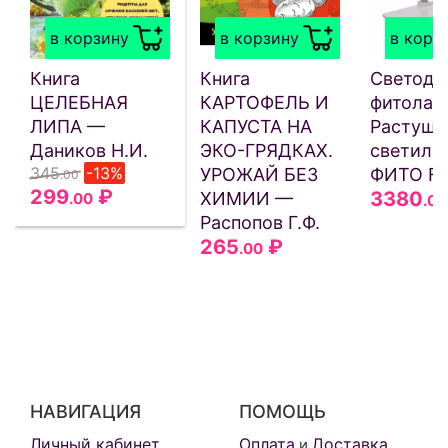
в корзину
в корзину
в корз
Книга
Книга
Светоди
ЦЕЛЕБНАЯ
КАРТОФЕЛЬ И
фитолам
ЛИПА —
КАПУСТА НА
Растущи
Даников Н.И.
ЭКО-ГРЯДКАХ.
светиль
345
-13%
УРОЖАЙ БЕЗ
ФИТО F1
.00
299
₽
3380
ХИМИИ —
.00
.00
Распопов Г.Ф.
265
₽
.00
НАВИГАЦИЯ
ПОМОЩЬ
Личный кабинет
Оплата
Доставка
и