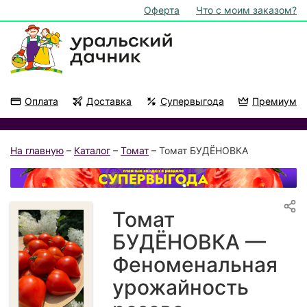
Оферта
Что с моим заказом?
Оплата
Доставка
Супервыгода
Премиум
Акции
На подоконник
На главную
–
Каталог
–
Томат
– Томат БУДЁНОВКА
Томат
БУДЁНОВКА —
Феноменальная
урожайность