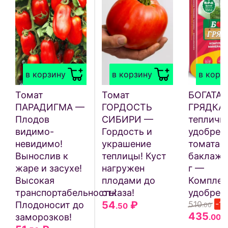
в корзину
в корзину
в корз
Томат
Томат
БОГАТАЯ
ПАРАДИГМА —
ГОРДОСТЬ
ГРЯДКА
Плодов
СИБИРИ —
тепличн
видимо-
Гордость и
удобрен
невидимо!
украшение
томата, 
Вынослив к
теплицы! Куст
баклажа
жаре и засухе!
нагружен
г —
Высокая
плодами до
Комплек
транспортабельность!
отказа!
удобрен
54
₽
510
-1
Плодоносит до
.50
.00
435
заморозков!
.00