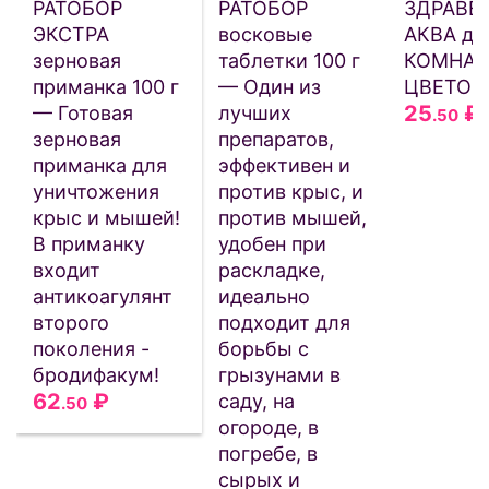
РАТОБОР
РАТОБОР
ЗДРАВЕ
ЭКСТРА
восковые
АКВА дл
зерновая
таблетки 100 г
КОМНАТ
приманка 100 г
— Один из
ЦВЕТОВ 
25
₽
— Готовая
лучших
.50
зерновая
препаратов,
приманка для
эффективен и
уничтожения
против крыс, и
крыс и мышей!
против мышей,
В приманку
удобен при
входит
раскладке,
антикоагулянт
идеально
второго
подходит для
поколения -
борьбы с
бродифакум!
грызунами в
62
₽
саду, на
.50
огороде, в
погребе, в
сырых и