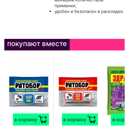
приманки;
удобен и безопасен в раскладке.
покупают вместе
в корзину
в корзину
в корз