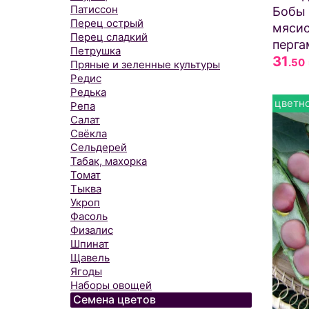
Патиссон
Бобы 
Перец острый
мясис
Перец сладкий
перга
Петрушка
31
.50
Пряные и зеленные культуры
Редис
Редька
цветно
Репа
Салат
Свёкла
Сельдерей
Табак, махорка
Томат
Тыква
Укроп
Фасоль
Физалис
Шпинат
Щавель
Ягоды
Наборы овощей
Семена цветов