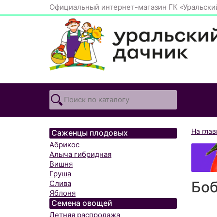
Официальный интернет-магазин ГК «Уральски
На гла
Саженцы плодовых
Абрикос
Алыча гибридная
Вишня
Груша
Бо
Слива
Яблоня
Семена овощей
Летняя распродажа