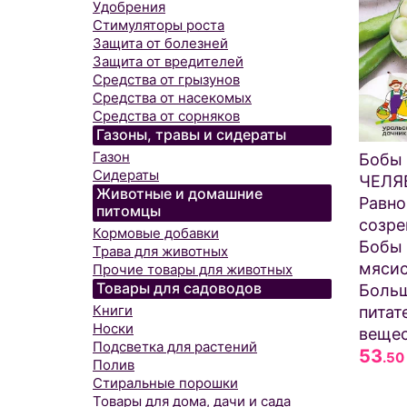
Удобрения
Стимуляторы роста
Защита от болезней
Защита от вредителей
Средства от грызунов
Средства от насекомых
Средства от сорняков
Газоны, травы и сидераты
Газон
Бобы
Сидераты
ЧЕЛЯ
Животные и домашние
Равн
питомцы
созре
Кормовые добавки
Бобы 
Трава для животных
мясис
Прочие товары для животных
Товары для садоводов
Больш
Книги
питат
Носки
вещес
Подсветка для растений
53
.50
Полив
Стиральные порошки
Товары для дома, дачи и сада