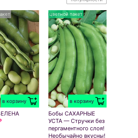
акет
цветной пакет
в корзину
в корзину
ВЕЛЕНА
Бобы САХАРНЫЕ
₽
УСТА — Стручки без
пергаментного слоя!
Необычайно вкусны!