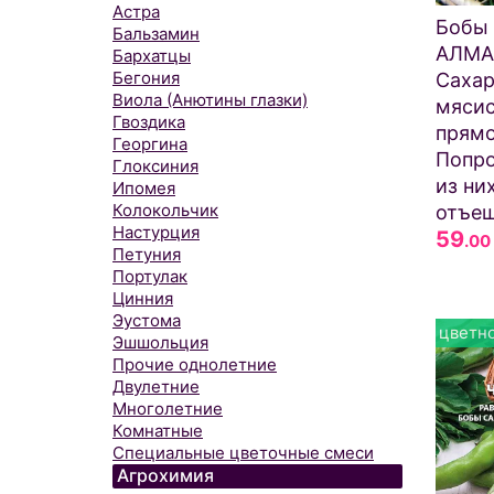
Астра
Бобы
Бальзамин
АЛМА
Бархатцы
Бегония
Сахар
Виола (Анютины глазки)
мяси
Гвоздика
прямо
Георгина
Попро
Глоксиния
из ни
Ипомея
Колокольчик
отъеш
Настурция
59
.00
Петуния
Портулак
Цинния
Эустома
цветно
Эшшольция
Прочие однолетние
Двулетние
Многолетние
Комнатные
Специальные цветочные смеси
Агрохимия