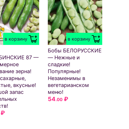
в корзину
в корзину
Бобы БЕЛОРУССКИЕ
БИНСКИЕ 87 —
— Нежные и
омерное
сладкие!
вание зерна!
Популярные!
сахарные,
Незаменимы в
тые, вкусные!
вегетарианском
ой запас
меню!
54
₽
ельных
.00
тв!
₽