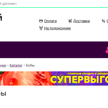
й дачник»
Оплата
Доставка
На подоконник
вную
–
Каталог
– Бобы
бы