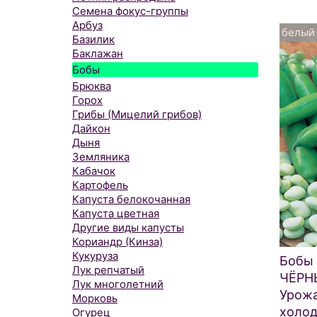
Семена фокус-группы
Арбуз
белый
Базилик
Баклажан
Бобы
Брюква
Горох
Грибы (Мицелий грибов)
Дайкон
Дыня
Земляника
Кабачок
Картофель
Капуста белокочанная
Капуста цветная
Другие виды капусты
Кориандр (Кинза)
Кукуруза
Бобы
Лук репчатый
ЧЁРН
Лук многолетний
Урож
Морковь
холод
Огурец