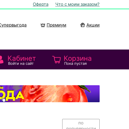
Оферта
Что с моим заказом?
Супервыгода
Премиум
Акции
Кабинет
Корзина
Войти на сайт
Пока пустая
по
популярности