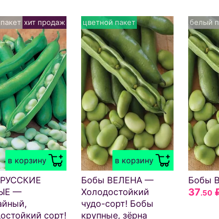
 пакет
хит продаж
цветной пакет
белый п
в корзину
в корзину
 РУССКИЕ
Бобы ВЕЛЕНА —
Бобы 
37
ЫЕ —
Холодостойкий
.50
айный,
чудо-сорт! Бобы
остойкий сорт!
крупные, зёрна