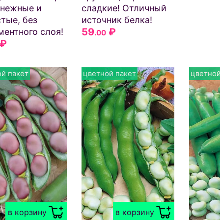
нежные и
сладкие! Отличный
тые, без
источник белка!
59
₽
ментного слоя!
.00
₽
й пакет
цветной пакет
цветной
в корзину
в корзину