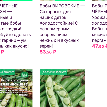
 ЧЁРНЫЕ
Бобы ВИРОВСКИЕ —
Бобы 
ЗЫ —
Сахарные, для
ЧЁРНЫ
ные и
наших деток!
Урожа
стые бобы
Холодостойкие! С
холодо
 с грядки!
равномерным
Бобы 
буйте сделать
созреванием
мясист
х гарнир – ум
нежных и вкусных
пергам
47
ь как вкусно!
зерен!
.50
₽
53
₽
.50
й пакет
цветной пакет