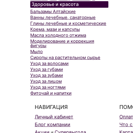
Здоровье и красота
Бальзамы Алтайские
Ванны лечебные, санаторные
Глины лечебные и косметические
Крема, мази и капсулы
Масла холодного отжима
Моделирование и коррекция
фигуры
Мыло
Сиропы на растительном сырье
Уход за волосами
Уход за губами
Уход за зубами
Уход за лицом
Уход за ногтями
Фиточай и напитки
НАВИГАЦИЯ
ПОМ
Личный кабинет
Опла
Блог компании
Что с
Акции
Супервыгода
Карта
и