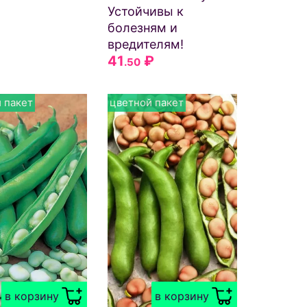
Устойчивы к
болезням и
вредителям!
41
₽
.50
 пакет
цветной пакет
в корзину
в корзину