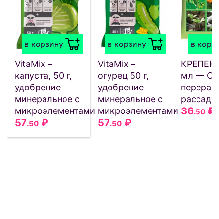
в корзину
в корзину
в корз
VitaMix –
VitaMix –
КРЕПЕНЬ
капуста, 50 г,
огурец 50 г,
мл — От
удобрение
удобрение
перерас
минеральное с
минеральное с
рассады
36
₽
микроэлементами
микроэлементами
.50
57
₽
57
₽
.50
.50