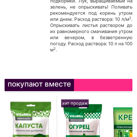
подкормки. Лук, выращиваемый на
зелень, не опрыскивать! Поливать
рекомендуется под корень утром
2
или днем. Расход раствора: 10 л/м
.
Опрыскивать листья раствором до
их равномерного смачивания утром
или вечером, в безветренную
погоду. Расход раствора: 10 л на 100
2
м
.
покупают вместе
хит продаж