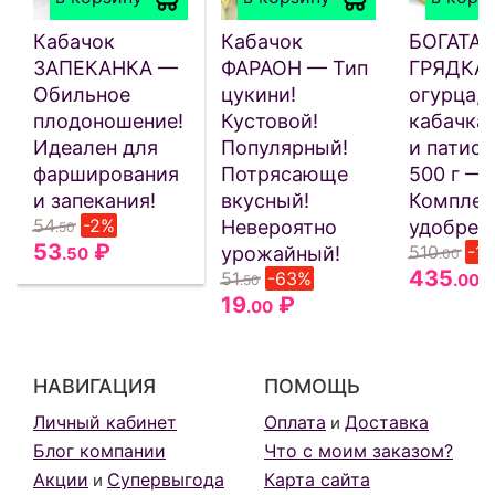
Кабачок
Кабачок
БОГАТАЯ
ЗАПЕКАНКА —
ФАРАОН — Тип
ГРЯДКА 
Обильное
цукини!
огурца,
плодоношение!
Кустовой!
кабачка
Идеален для
Популярный!
и патисс
фарширования
Потрясающе
500 г —
и запекания!
вкусный!
Комплек
54
-2%
Невероятно
удобрен
.50
53
₽
510
-1
урожайный!
.50
.00
435
51
-63%
.00
.50
19
₽
.00
НАВИГАЦИЯ
ПОМОЩЬ
Личный кабинет
Оплата
Доставка
и
Блог компании
Что с моим заказом?
Акции
Супервыгода
Карта сайта
и