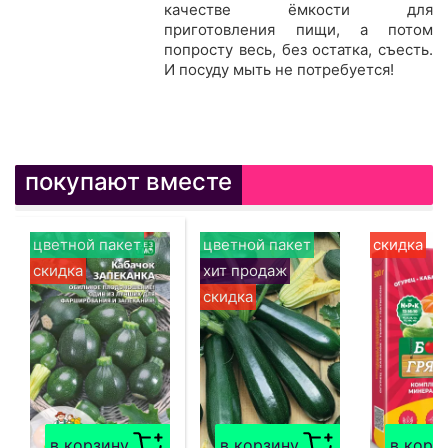
качестве ёмкости для
приготовления пищи, а потом
попросту весь, без остатка, съесть.
И посуду мыть не потребуется!
покупают вместе
цветной пакет
цветной пакет
скидка
скидка
хит продаж
скидка
в корзину
в корзину
в корз