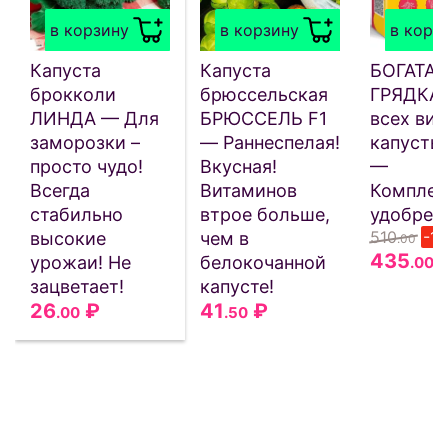
в корзину
в корзину
в корз
Капуста
Капуста
БОГАТАЯ
брокколи
брюссельская
ГРЯДКА 
ЛИНДА — Для
БРЮССЕЛЬ F1
всех ви
заморозки –
— Раннеспелая!
капусты 
просто чудо!
Вкусная!
—
Всегда
Витаминов
Комплек
стабильно
втрое больше,
удобрен
510
-1
высокие
чем в
.00
435
урожаи! Не
белокочанной
.00
зацветает!
капусте!
26
₽
41
₽
.00
.50