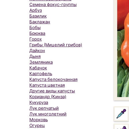
Семена фокус-группы
Арбуз
Базилик
Баклажан
Бобы
Брюква
Горох
Грибы (Мицелий грибов)
Дайкон
Дыня
Земляника
Кабачок
Картофель
Капуста белокочанная
Капуста цветная
Другие виды капусты
Кориандр (Кинза)
Кукуруза
Лук репчатый
Лук многолетний
Морковь
Огурец