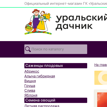
Официальный интернет-магазин ГК «Уральски
На гла
Саженцы плодовых
Абрикос
Алыча гибридная
Вишня
Груша
Слива
Яблоня
Семена овощей
Летняя распродажа