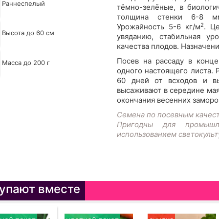
Раннеспелый
тёмно-зелёные, в биологи
толщина стенки 6-8 мм
2
Урожайность 5-6 кг/м
. Ц
Высота до 60 см
увяданию, стабильная ур
качества плодов. Назначен
Посев на рассаду в конце
Масса до 200 г
одного настоящего листа. 
60 дней от всходов и в
высаживают в середине мая
окончания весенних замороз
Семена по посевным качес
Пригодны для промышле
использованием светокульт
упают вместе