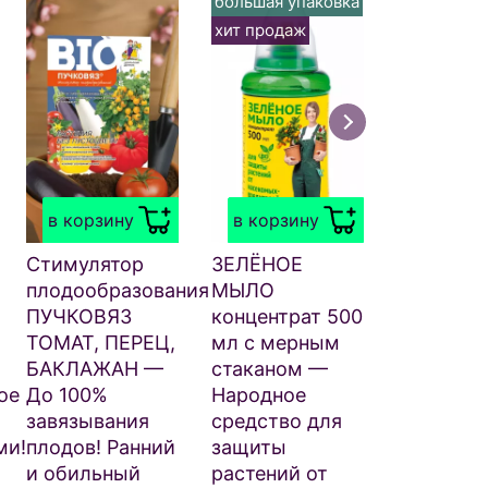
большая упаковка
большая у
хит продаж
хит прода
в корзи
ЗЕЛЁНОЕ
МЫЛО 70
в корзину
в корзину
распыли
— Стари
Стимулятор
ЗЕЛЁНОЕ
народное
плодообразования
МЫЛО
средство
ПУЧКОВЯЗ
концентрат 500
защиты
ТОМАТ, ПЕРЕЦ,
мл с мерным
растений
БАКЛАЖАН —
стаканом —
вредител
ое
До 100%
Народное
249
₽
.50
завязывания
средство для
ми!
плодов! Ранний
защиты
и обильный
растений от