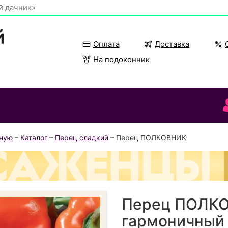
й дачник»
Оплата
Доставка
На подоконник
вную
–
Каталог
–
Перец сладкий
– Перец ПОЛКОВНИК
Перец ПОЛКО
гармоничный