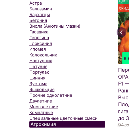
цвет
Астра
скид
Бальзамин
Бархатцы
Бегония
Виола (Анютины глазки)
Гвоздика
Георгина
Глоксиния
Ипомея
Колокольчик
в 
Настурция
Петуния
Пер
Портулак
ОР
Цинния
F1 
Эустома
Эшшольция
Ран
Прочие однолетние
Выс
Двулетние
Пло
Многолетние
гиг
Комнатные
до 3
Специальные цветочные смеси
Агрохимия
94
.50