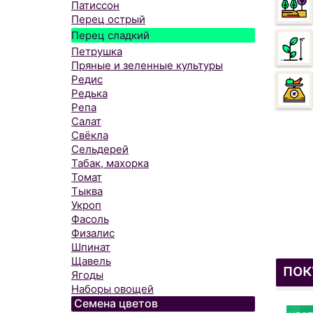
Патиссон
Перец острый
Перец сладкий
Петрушка
Пряные и зеленные культуры
Редис
Редька
Репа
Салат
Свёкла
Сельдерей
Табак, махорка
Томат
Тыква
Укроп
Фасоль
Физалис
Шпинат
Щавель
пок
Ягоды
Наборы овощей
Семена цветов