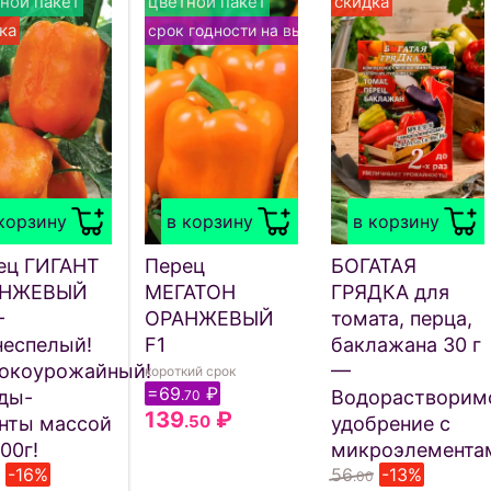
ной пакет
цветной пакет
скидка
ка
срок годности на выбор
корзину
в корзину
в корзину
ец ГИГАНТ
Перец
БОГАТАЯ
АНЖЕВЫЙ
МЕГАТОН
ГРЯДКА для
—
ОРАНЖЕВЫЙ
томата, перца,
неспелый!
F1
баклажана 30 г
окоурожайный!
—
короткий срок
=69
₽
ды-
Водорастворим
.70
139
₽
.50
анты массой
удобрение с
00г!
микроэлемента
-16%
56
-13%
.00