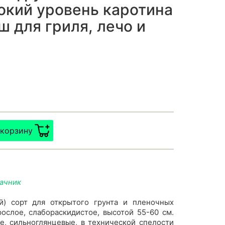
окий уровень каротина
ш для гриля, лечо и
 корзину
дачник
й) сорт для открытого грунта и пленочных
ослое, слабораскидистое, высотой 55-60 см.
е, сильноглянцевые, в технической спелости