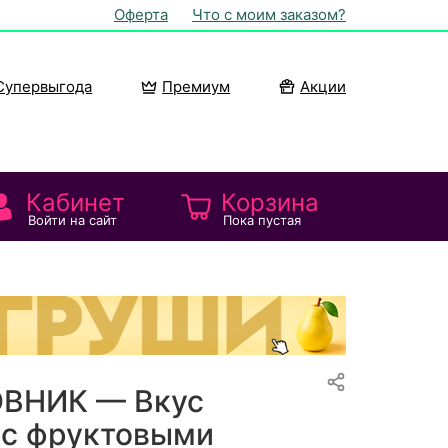
Оферта
Что с моим заказом?
Супервыгода
Премиум
Акции
Кабинет
Корзина
Войти на сайт
Пока пустая
ВНИК — Вкус
 с фруктовыми