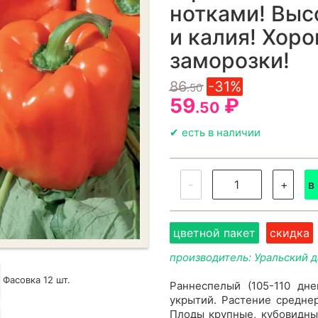
нотками! Выс
и калия! Хоро
заморозки!
86
-31%
.50
59
₽
.50
✔ есть в наличии
-
+
в
цветной пакет
скидка
производитель: Уральский 
Фасовка 12 шт.
Раннеспелый (105-110 дне
укрытий. Растение среднер
Плоды крупные, кубовидны