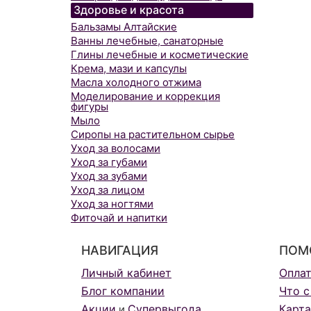
Здоровье и красота
Бальзамы Алтайские
Ванны лечебные, санаторные
Глины лечебные и косметические
Крема, мази и капсулы
Масла холодного отжима
Моделирование и коррекция
фигуры
Мыло
Сиропы на растительном сырье
Уход за волосами
Уход за губами
Уход за зубами
Уход за лицом
Уход за ногтями
Фиточай и напитки
НАВИГАЦИЯ
ПОМ
Личный кабинет
Опла
Блог компании
Что с
Акции
Супервыгода
Карта
и