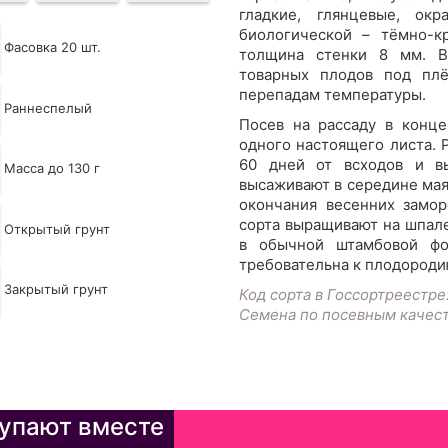
гладкие, глянцевые, ок
биологической – тёмно-кр
Фасовка 20 шт.
толщина стенки 8 мм. В
товарных плодов под пл
перепадам температуры.
Раннеспелый
Посев на рассаду в конце
одного настоящего листа. 
60 дней от всходов и в
Масса до 130 г
высаживают в середине мая,
окончания весенних замор
сорта выращивают на шпале
Открытый грунт
в обычной штамбовой фор
требовательна к плодороди
Закрытый грунт
Код сорта в Госсортреестре
Семена по посевным качес
упают вместе