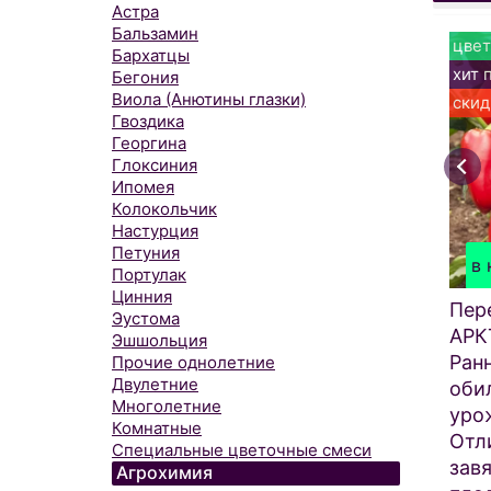
Астра
Бальзамин
цвет
Бархатцы
хит 
Бегония
Виола (Анютины глазки)
скид
Гвоздика
Георгина
Глоксиния
Ипомея
Колокольчик
Настурция
Петуния
в 
Портулак
Цинния
Пер
Эустома
АРК
Эшшольция
Ран
Прочие однолетние
Двулетние
оби
Многолетние
уро
Комнатные
Отл
Специальные цветочные смеси
зав
Агрохимия