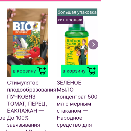
большая упаковка
большая у
хит продаж
хит прода
в корзи
ЗЕЛЁНОЕ
МЫЛО 70
в корзину
в корзину
распыли
— Стари
Стимулятор
ЗЕЛЁНОЕ
народное
плодообразования
МЫЛО
средство
ПУЧКОВЯЗ
концентрат 500
защиты
ТОМАТ, ПЕРЕЦ,
мл с мерным
растений
БАКЛАЖАН —
стаканом —
вредител
ое
До 100%
Народное
249
₽
.50
завязывания
средство для