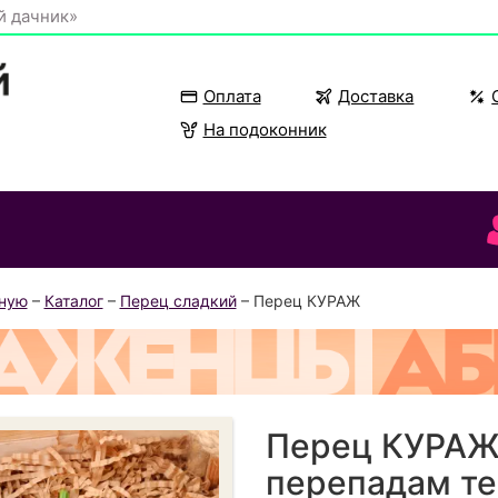
й дачник»
Оплата
Доставка
На подоконник
вную
–
Каталог
–
Перец сладкий
– Перец КУРАЖ
Перец КУРАЖ 
перепадам те