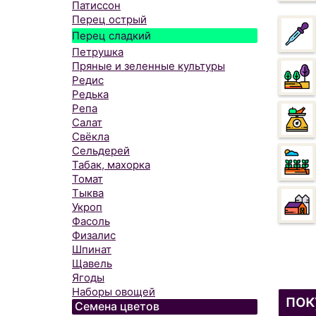
Патиссон
Перец острый
Перец сладкий
Петрушка
Пряные и зеленные культуры
Редис
Редька
Репа
Салат
Свёкла
Сельдерей
Табак, махорка
Томат
Тыква
Укроп
Фасоль
Физалис
Шпинат
Щавель
Ягоды
Наборы овощей
пок
Семена цветов