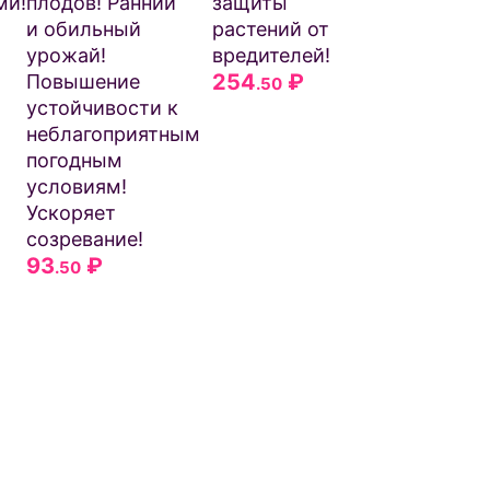
ми!
плодов! Ранний
защиты
и обильный
растений от
урожай!
вредителей!
254
₽
Повышение
.50
устойчивости к
неблагоприятным
погодным
условиям!
Ускоряет
созревание!
93
₽
.50