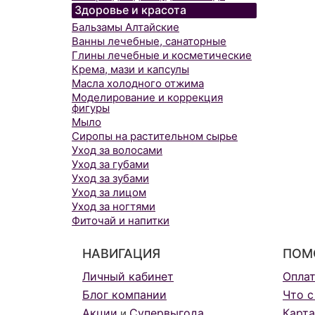
Здоровье и красота
Бальзамы Алтайские
Ванны лечебные, санаторные
Глины лечебные и косметические
Крема, мази и капсулы
Масла холодного отжима
Моделирование и коррекция
фигуры
Мыло
Сиропы на растительном сырье
Уход за волосами
Уход за губами
Уход за зубами
Уход за лицом
Уход за ногтями
Фиточай и напитки
НАВИГАЦИЯ
ПОМ
Личный кабинет
Опла
Блог компании
Что с
Акции
Супервыгода
Карта
и