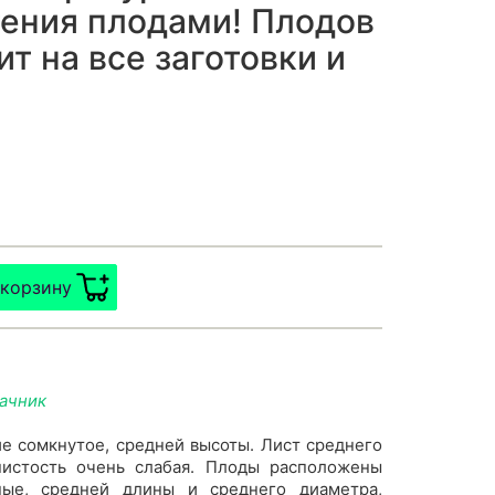
тения плодами! Плодов
ит на все заготовки и
 корзину
дачник
е сомкнутое, средней высоты. Лист среднего
нистость очень слабая. Плоды расположены
дные, средней длины и среднего диаметра,