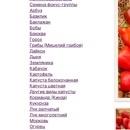
Семена фокус-группы
Арбуз
Базилик
Баклажан
Бобы
Брюква
Горох
Грибы (Мицелий грибов)
Дайкон
Дыня
Земляника
Кабачок
Картофель
Капуста белокочанная
Капуста цветная
Другие виды капусты
Кориандр (Кинза)
Кукуруза
Лук репчатый
Лук многолетний
Морковь
Огурец