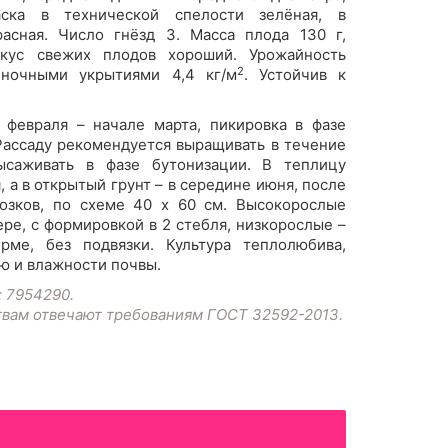
раска в технической спелости зелёная, в
асная. Число гнёзд 3. Масса плода 130 г,
кус свежих плодов хороший. Урожайность
2
ёночными укрытиями 4,4 кг/м
. Устойчив к
 февраля – начале марта, пикировка в фазе
Рассаду рекомендуется выращивать в течение
ысаживать в фазе бутонизации. В теплицу
 а в открытый грунт – в середине июня, после
озков, по схеме 40 х 60 см. Высокорослые
ре, с формировкой в 2 стебля, низкорослые –
ме, без подвязки. Культура теплолюбива,
ю и влажности почвы.
: 7954290.
твам отвечают требованиям ГОСТ 32592-2013.