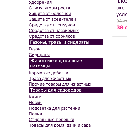
пло
Удобрения
экс
Стимуляторы роста
Защита от болезней
усл
Защита от вредителей
94
.90
Средства от грызунов
39
.
Средства от насекомых
Средства от сорняков
Газоны, травы и сидераты
Газон
Сидераты
Животные и домашние
питомцы
Кормовые добавки
Трава для животных
Прочие товары для животных
Товары для садоводов
Книги
Носки
Подсветка для растений
Полив
Стиральные порошки
Товары для дома, дачи и сада