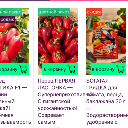
ной пакет
цветной пакет
скидка
продаж
ка
корзину
в корзину
в корзину
ец
Перец ПЕРВАЯ
БОГАТАЯ
ТИКА F1 —
ЛАСТОЧКА —
ГРЯДКА для
ний
Супернеприхотливый!
томата, перца,
льный
С гигантской
баклажана 30 г
жай!
урожайностью!
—
ичная
Созревает
Водорастворим
язываемость
самым
удобрение с