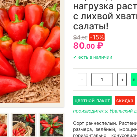
нагрузка рас
с лихвой хват
салаты!
94
-15%
.50
80
₽
.00
✔ есть в наличии
-
+
в
цветной пакет
скидка
производитель: Уральский 
Сорт раннеспелый. Растени
размера, зелёный, морщи
горизонтально, конусови