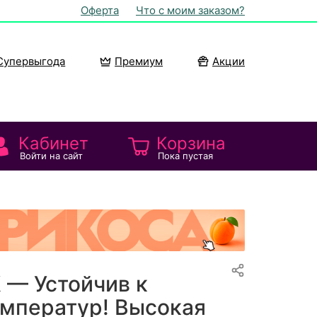
Оферта
Что с моим заказом?
Супервыгода
Премиум
Акции
Кабинет
Корзина
Войти на сайт
Пока пустая
— Устойчив к
мператур! Высокая