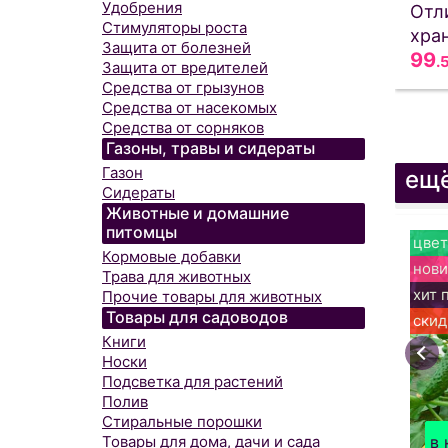
Удобрения
Отл
Стимуляторы роста
хран
Защита от болезней
99
.
Защита от вредителей
Средства от грызунов
Средства от насекомых
Средства от сорняков
Газоны, травы и сидераты
Газон
ещё
Сидераты
Животные и домашние
питомцы
цвет
Кормовые добавки
нови
Трава для животных
хит 
Прочие товары для животных
Товары для садоводов
скид
Книги
Носки
Подсветка для растений
Полив
Стиральные порошки
Товары для дома, дачи и сада
в 