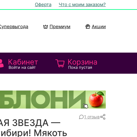
Оферта
Что с моим заказом?
Супервыгода
Премиум
Акции
Кабинет
Корзина
Войти на сайт
Пока пустая
1 отзыв
АЯ ЗВЕЗДА —
Сибири! Мякоть