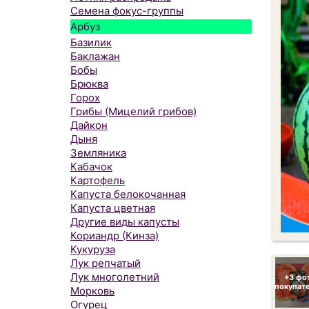
Семена фокус-группы
Арбуз
Базилик
Баклажан
Бобы
Брюква
Горох
Грибы (Мицелий грибов)
Дайкон
Дыня
Земляника
Кабачок
Картофель
Капуста белокочанная
Капуста цветная
Другие виды капусты
Кориандр (Кинза)
Кукуруза
Лук репчатый
Лук многолетний
+3 фо
покупат
Морковь
Огурец