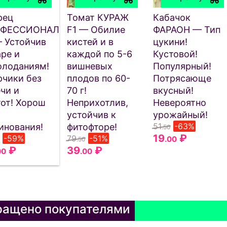
рец
Томат КУРАЖ
Кабачок
ОФЕССИОНАЛ
F1 — Обилие
ФАРАОН — Тип
— Устойчив
кистей и в
цукини!
ре и
каждой по 5-6
Кустовой!
олоданиям!
вишневых
Популярный!
рчики без
плодов по 60-
Потрясающе
чи и
70 г!
вкусный!
тот! Хорош
Неприхотлив,
Невероятно
устойчив к
урожайный!
51
-63%
инования!
фитофторе!
.50
19
₽
-59%
79
-51%
.00
.50
₽
39
₽
00
.00
ащено покупателями