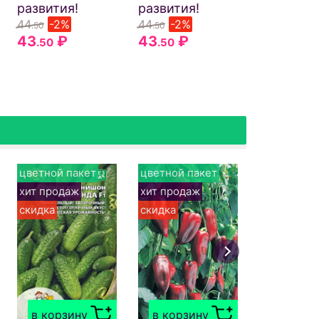
развития!
развития!
44
-2%
44
-2%
.50
.50
43
₽
43
₽
.50
.50
цветной пакет
цветной пакет
цветной п
хит продаж
хит продаж
хит прода
скидка
скидка
скидка
в корзи
Огурец
ТЁЩИНО
в корзину
в корзину