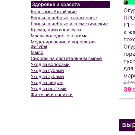
Здоровье и красота
Огу
Бальзамы Алтайские
ПР
Ванны лечебные, санаторные
Глины лечебные и косметические
F1 
Крема, мази и капсулы
к жа
Масла холодного отжима
пох
Моделирование и коррекция
фигуры
Огу
Мыло
горе
Сиропы на растительном сырье
пус
Уход за волосами
для
Уход за губами
мар
Уход за зубами
94
Уход за лицом
.50
Уход за ногтями
39
.
Фиточай и напитки
выр