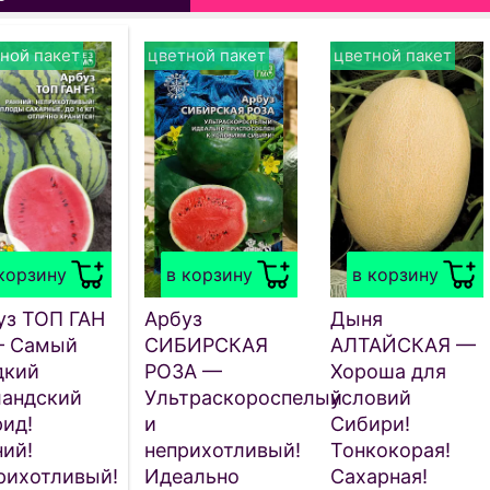
ной пакет
цветной пакет
цветной пакет
корзину
в корзину
в корзину
уз ТОП ГАН
Арбуз
Дыня
— Самый
СИБИРСКАЯ
АЛТАЙСКАЯ —
дкий
РОЗА —
Хороша для
ландский
Ультраскороспелый
условий
рид!
и
Сибири!
ний!
неприхотливый!
Тонкокорая!
рихотливый!
Идеально
Сахарная!