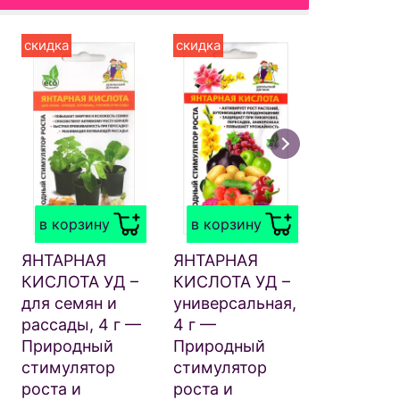
скидка
скидка
в корзи
БИОГУМА
МИКРОЭ
в корзину
в корзину
44
₽
.50
ЯНТАРНАЯ
ЯНТАРНАЯ
КИСЛОТА УД –
КИСЛОТА УД –
для семян и
универсальная,
рассады, 4 г —
4 г —
Природный
Природный
стимулятор
стимулятор
роста и
роста и