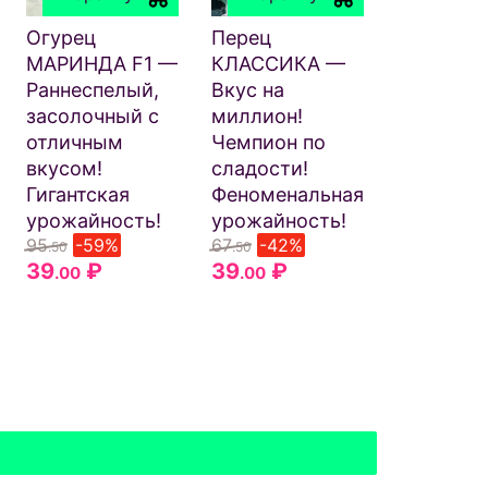
СЧАСТЬЕ
только зя
Огурец
Перец
и урожа
МАРИНДА F1 —
КЛАССИКА —
сорт! В з
Раннеспелый,
Вкус на
всегда п
засолочный с
миллион!
и хрустя
отличным
Чемпион по
54
-65
.50
вкусом!
сладости!
19
₽
.00
Гигантская
Феноменальная
урожайность!
урожайность!
95
-59%
67
-42%
.50
.50
39
₽
39
₽
.00
.00