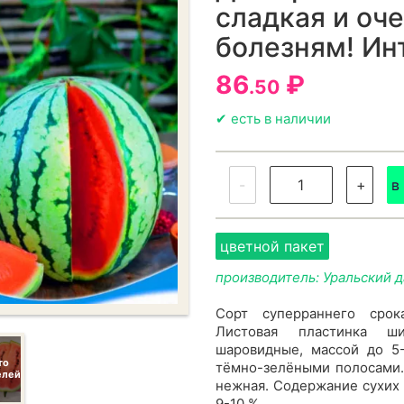
сладкая и оче
болезням! Ин
86
₽
.50
✔ есть в наличии
-
+
в
цветной пакет
производитель: Уральский 
Сорт суперраннего срок
Листовая пластинка ши
шаровидные, массой до 5-
то
тёмно-зелёными полосами. 
елей
нежная. Содержание сухих 
9-10 %.