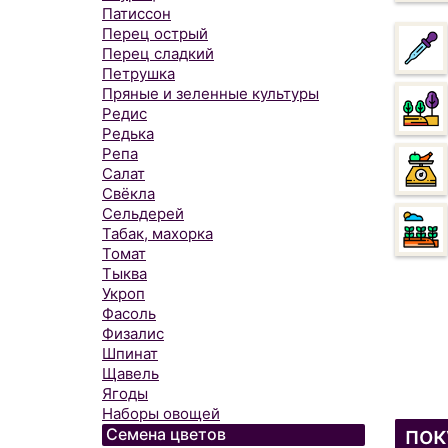
Патиссон
Перец острый
Перец сладкий
Петрушка
Пряные и зеленные культуры
Редис
Редька
Репа
Салат
Свёкла
Сельдерей
Табак, махорка
Томат
Тыква
Укроп
Фасоль
Физалис
Шпинат
Щавель
Ягоды
Наборы овощей
пок
Семена цветов