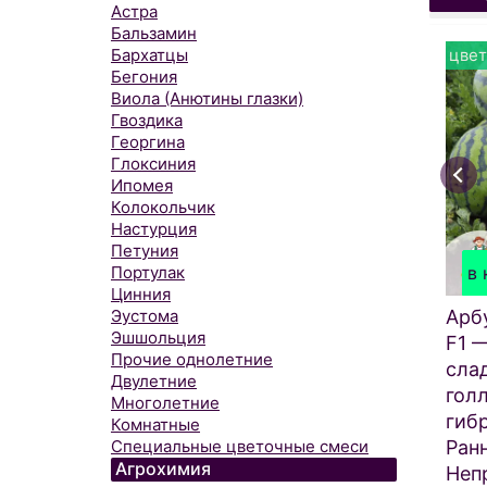
Астра
Бальзамин
Бархатцы
цвет
Бегония
Виола (Анютины глазки)
Гвоздика
Георгина
Глоксиния
Ипомея
Колокольчик
Настурция
Петуния
в 
Портулак
Цинния
Арб
Эустома
Эшшольция
F1 
Прочие однолетние
сла
Двулетние
гол
Многолетние
гиб
Комнатные
Ран
Специальные цветочные смеси
Агрохимия
Неп