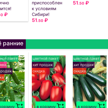
51
₽
ично
приспособлен
.50
ится!
к условиям
₽
Сибири!
50
51
₽
.50
 ранние
ной пакет
цветной пакет
цветной пакет
нка
хит продаж
хит продаж
продаж
скидка
скидка
ка
корзину
в корзину
в корзину