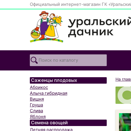
Официальный интернет-магазин ГК «Уральски
На гла
Саженцы плодовых
Абрикос
Алыча гибридная
Вишня
Груша
Слива
Яблоня
Семена овощей
Летняя распродажа