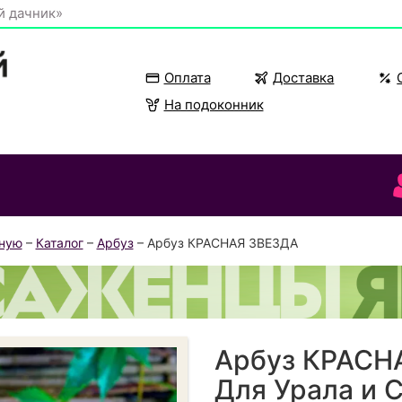
й дачник»
Оплата
Доставка
На подоконник
вную
–
Каталог
–
Арбуз
– Арбуз КРАСНАЯ ЗВЕЗДА
Арбуз КРАСН
Для Урала и 