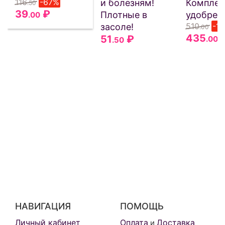
116
-67%
и болезням!
Комплек
.50
39
₽
Плотные в
удобрен
.00
510
-1
засоле!
.00
435
51
₽
.00
.50
НАВИГАЦИЯ
ПОМОЩЬ
Личный кабинет
Оплата
Доставка
и