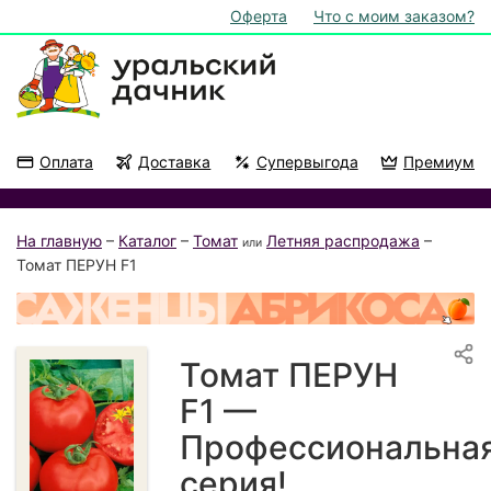
Оферта
Что с моим заказом?
Оплата
Доставка
Супервыгода
Премиум
Акции
На подоконник
На главную
–
Каталог
–
Томат
Летняя распродажа
–
или
Томат ПЕРУН F1
Томат ПЕРУН
F1 —
Профессиональна
серия!