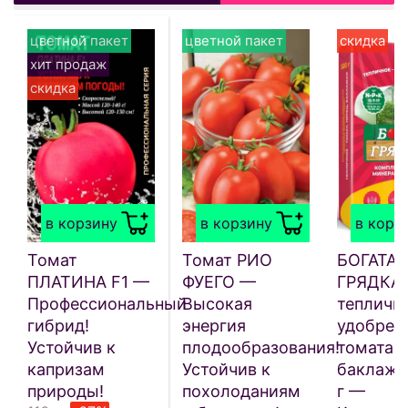
цветной пакет
цветной пакет
скидка
хит продаж
скидка
в корзину
в корзину
в корз
Томат
Томат РИО
БОГАТАЯ
ПЛАТИНА F1 —
ФУЕГО —
ГРЯДКА
Профессиональный
Высокая
тепличн
гибрид!
энергия
удобрен
Устойчив к
плодообразования!
томата, 
капризам
Устойчив к
баклажа
природы!
похолоданиям
г —