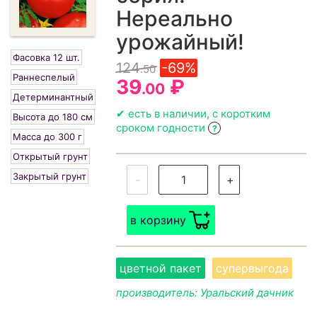
Нереально
урожайный!
Фасовка 12 шт.
124
-69%
.50
Раннеспелый
39
₽
.00
Детерминантный
✔ есть в наличии, с коротким
Высота до 180 см
сроком годности
?
Масса до 300 г
Открытый грунт
Закрытый грунт
-
+
в корзину
цветной пакет
супервыгода
производитель: Уральский дачник