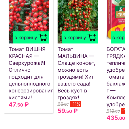
в корзину
в корзину
в корз
Томат ВИШНЯ
Томат
БОГАТАЯ
КРАСНАЯ —
МАЛЬВИНА —
ГРЯДКА
Сверхурожай!
Слаще конфет,
тепличн
Отлично
можно есть
удобрен
подходит для
гроздями! Хит
томата, 
цельноплодного
вашего сада!
баклажа
консервирования
Весь куст в
г —
кистями!
гроздях!
Комплек
47
₽
66
-11%
удобрен
.50
.50
59
₽
510
-1
.50
.00
435
.00