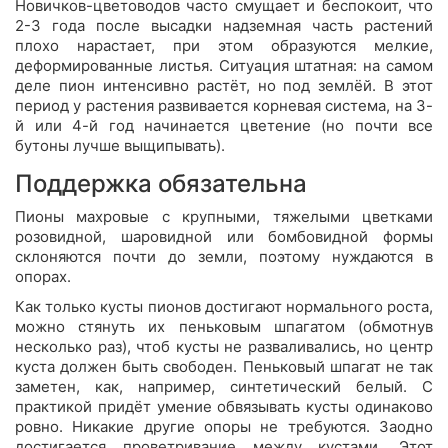
Новичков-цветоводов часто смущает и беспокоит, что
2-3 года после высадки надземная часть растений
плохо нарастает, при этом образуются мелкие,
деформированные листья. Ситуация штатная: на самом
деле пион интенсивно растёт, но под землёй. В этот
период у растения развивается корневая система, на 3-
й или 4-й год начинается цветение (но почти все
бутоны лучше выщипывать).
Поддержка обязательна
Пионы махровые с крупными, тяжелыми цветками
розовидной, шаровидной или бомбовидной формы
склоняются почти до земли, поэтому нуждаются в
опорах.
Как только кусты пионов достигают нормального роста,
можно стянуть их пеньковым шпагатом (обмотнув
несколько раз), чтоб кусты не разваливались, но центр
куста должен быть свободен. Пеньковый шпагат не так
заметен, как, например, синтетический белый. С
практикой придёт умение обвязывать кусты одинаково
ровно. Никакие другие опоры не требуются. Заодно
достигается проветривание между кустами. Этот