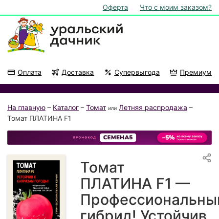
Оферта
Что с моим заказом?
Оплата
Доставка
Супервыгода
Премиум
Акции
На подоконник
На главную
–
Каталог
–
Томат
Летняя распродажа
–
или
Томат ПЛАТИНА F1
Томат
ПЛАТИНА F1 —
Профессиональны
гибрид! Устойчив