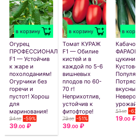
в корзину
в корзину
в корз
Огурец
Томат КУРАЖ
Кабачок
ПРОФЕССИОНАЛ
F1 — Обилие
ФАРАОН 
F1 — Устойчив
кистей и в
цукини!
к жаре и
каждой по 5-6
Кустово
похолоданиям!
вишневых
Популяр
Огурчики без
плодов по 60-
Потряс
горечи и
70 г!
вкусный
пустот! Хорош
Неприхотлив,
Невероя
для
устойчив к
урожайн
51
-63
маринования!
фитофторе!
.50
19
₽
94
-59%
79
-51%
.00
.50
.50
39
₽
39
₽
.00
.00