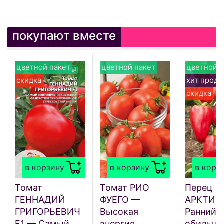
покупают вместе
цветной пакет
цветной пакет
цветной п
скидка
хит прод
скидка
в корзину
в корзину
в корз
Томат
Томат РИО
Перец
ГЕННАДИЙ
ФУЕГО —
АРКТИКА
ГРИГОРЬЕВИЧ
Высокая
Ранний
F1 — Самый
энергия
обильны