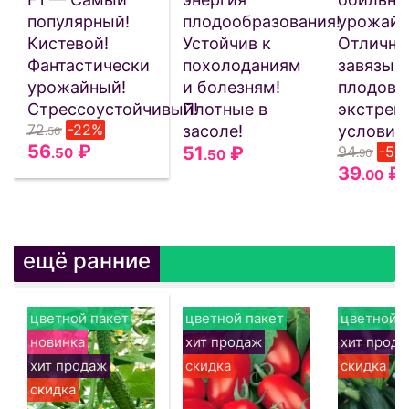
популярный!
плодообразования!
урожай!
Кистевой!
Устойчив к
Отлична
Фантастически
похолоданиям
завязыв
урожайный!
и болезням!
плодов 
Стрессоустойчивый!
Плотные в
экстрем
72
-22%
засоле!
условия
.50
56
₽
51
₽
94
-59
.50
.50
.90
39
₽
.00
ещё ранние
цветной пакет
цветной пакет
цветной п
новинка
хит продаж
хит прод
хит продаж
скидка
скидка
скидка