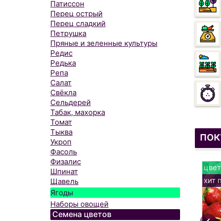
Патиссон
Перец острый
Перец сладкий
Петрушка
Пряные и зеленные культуры
Редис
Редька
Репа
Салат
Свёкла
Сельдерей
Табак, махорка
Томат
Тыква
пок
Укроп
Фасоль
Физалис
цвет
Шпинат
хит 
Щавель
Ягоды
Наборы овощей
Семена цветов