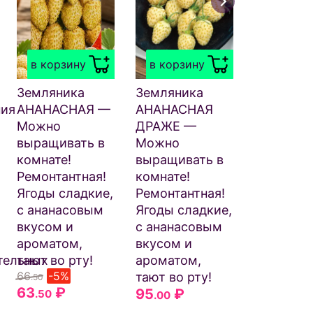
в корзи
Земляни
ЖЁЛТОЕ
в корзину
в корзину
— Крупн
ягоды!
Земляника
Земляника
Уникальн
ния
АНАНАСНАЯ —
АНАНАСНАЯ
Ремонтан
Можно
ДРАЖЕ —
По вкусу
выращивать в
Можно
аромату
комнате!
выращивать в
превосхо
Ремонтантная!
комнате!
все изве
Ягоды сладкие,
Ремонтантная!
сорта!
с ананасовым
Ягоды сладкие,
67
₽
.50
вкусом и
с ананасовым
ароматом,
вкусом и
тельных
тают во рту!
ароматом,
66
-5%
тают во рту!
.50
63
₽
95
₽
.50
.00