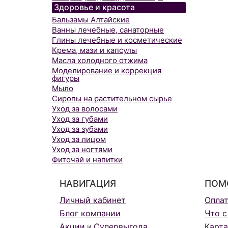
Здоровье и красота
Бальзамы Алтайские
Ванны лечебные, санаторные
Глины лечебные и косметические
Крема, мази и капсулы
Масла холодного отжима
Моделирование и коррекция
фигуры
Мыло
Сиропы на растительном сырье
Уход за волосами
Уход за губами
Уход за зубами
Уход за лицом
Уход за ногтями
Фиточай и напитки
НАВИГАЦИЯ
ПОМ
Личный кабинет
Опла
Блог компании
Что с
Акции
Супервыгода
Карта
и