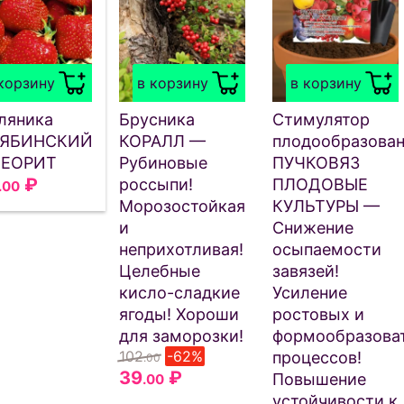
корзину
в корзину
в корзину
ляника
Брусника
Стимулятор
ЯБИНСКИЙ
КОРАЛЛ —
плодообразова
ЕОРИТ
Рубиновые
ПУЧКОВЯЗ
₽
россыпи!
ПЛОДОВЫЕ
.00
Морозостойкая
КУЛЬТУРЫ —
и
Снижение
неприхотливая!
осыпаемости
Целебные
завязей!
кисло-сладкие
Усиление
ягоды! Хороши
ростовых и
для заморозки!
формообразова
102
-62%
процессов!
.00
39
₽
Повышение
.00
устойчивости к