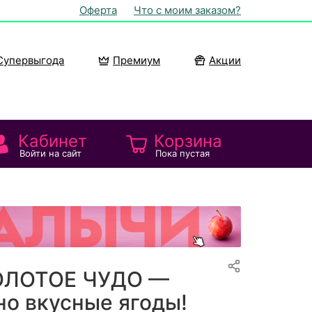
Оферта
Что с моим заказом?
Супервыгода
Премиум
Акции
Кабинет
Корзина
Войти на сайт
Пока пустая
ОЛОТОЕ ЧУДО —
о вкусные ягоды!