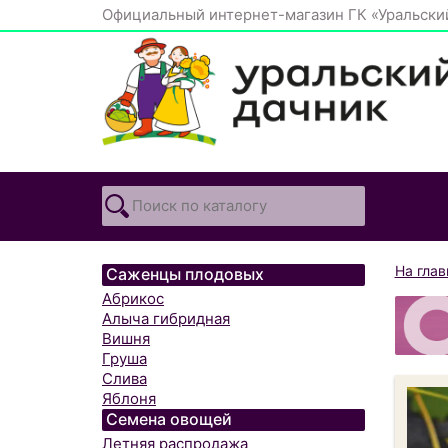
Официальный интернет-магазин ГК «Уральски
На гла
Саженцы плодовых
Абрикос
Алыча гибридная
Вишня
Груша
Слива
Яблоня
Семена овощей
Летняя распродажа