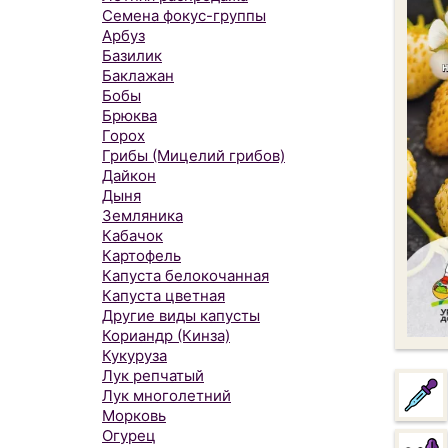
Семена фокус-группы
Арбуз
Базилик
Баклажан
Бобы
Брюква
Горох
Грибы (Мицелий грибов)
Дайкон
Дыня
Земляника
Кабачок
Картофель
Капуста белокочанная
Капуста цветная
Другие виды капусты
Кориандр (Кинза)
Кукуруза
Лук репчатый
Лук многолетний
Морковь
Огурец