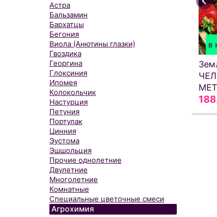
Астра
Бальзамин
Бархатцы
Бегония
Виола (Анютины глазки)
в 
Гвоздика
Георгина
Зем
Глоксиния
ЧЕЛ
Ипомея
МЕТ
Колокольчик
188
Настурция
Петуния
Портулак
Цинния
Эустома
Эшшольция
Прочие однолетние
Двулетние
Многолетние
Комнатные
Специальные цветочные смеси
Агрохимия