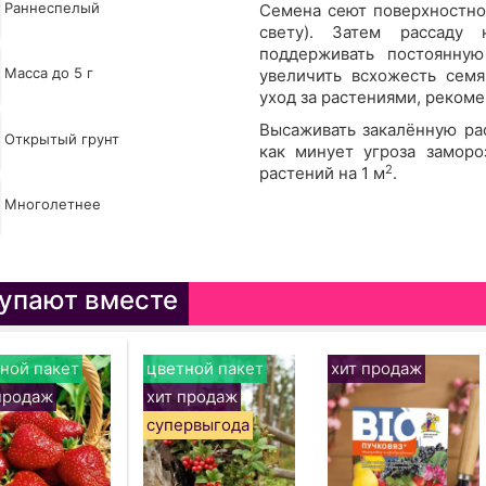
Раннеспелый
Семена сеют поверхностно,
свету). Затем рассаду
поддерживать постоянну
Масса до 5 г
увеличить всхожесть семя
уход за растениями, рекоме
Высаживать закалённую рас
Открытый грунт
как минует угроза заморо
2
растений на 1 м
.
Многолетнее
упают вместе
ной пакет
цветной пакет
хит продаж
продаж
хит продаж
супервыгода