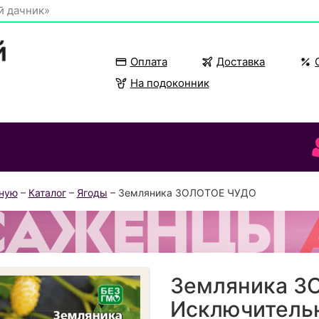
й дачник»
Оплата
Доставка
На подоконник
вную
–
Каталог
–
Ягоды
– Земляника ЗОЛОТОЕ ЧУДО
Земляника З
Исключительн