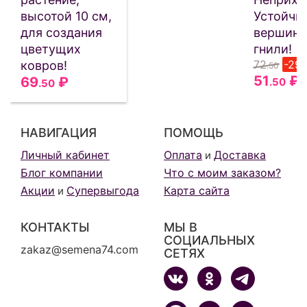
высотой 10 см,
Устойчив
для создания
вершинн
цветущих
гнили!
72
-29
ковров!
.50
51
₽
69
₽
.50
.50
НАВИГАЦИЯ
ПОМОЩЬ
Личный кабинет
Оплата
Доставка
и
Блог компании
Что с моим заказом?
Акции
Супервыгода
Карта сайта
и
КОНТАКТЫ
МЫ В
СОЦИАЛЬНЫХ
zakaz@semena74.com
СЕТЯХ