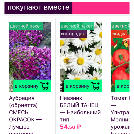
покупают вместе
цветной пакет
цветной пакет
цветной п
хит продаж
скидка
в корзину
в корзину
в корз
Аубреция
Нивяник
Томат 
(обриетта)
БЕЛЫЙ ТАНЕЦ
—
СМЕСЬ
— Наибольший
Ультрас
ОКРАСОК —
тип
Молниен
54
₽
Лучшее
урожайн
.50
растение,
Неприхо