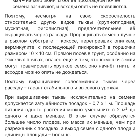
мая – начало июня. В более прохладной почве
семена загнивают, и всходы опять не появляются.
Поэтому, несмотря на свою скороспелость
относительно других видов тыквы (крупноплодная,
мускатная, фиголистная), предпочтительнее её
выращивать через рассаду. Проращивать семена лучше
в рыхлом субстрате – кокосе, перепревших опилкам,
вермикулите, с последующей пикировкой в горшочки
размером 10 х 10 см. Прямой посев в грунт, особенно на
тяжёлых почвах, опасен ещё и тем, что комочки земли
могут травмировать хрупкое семя, оно начнёт гнить, и
всходов можно опять не дождаться.
Поэтому выращивание голосемянной тыквы через
рассаду – гарант стабильного и высокого урожая.
При выращивании тыквы исключительно на семена
допускается загущённость посадок – 0,7 х 1 м. Площадь
2
питания одного растения можно уменьшить с 2 м
до
одного и даже меньше. В этом случае образуется
большее число плодов, но масса их меньше, чем при
разреженных посадках, а выход семян с одного плода и
единицы площади – больше.