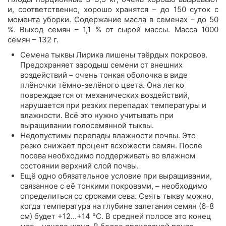
и, соответственно, хорошо хранятся – до 150 суток с
момента уборки. Содержание масла в семенах – до 50
%. Выход семян – 1,1 % от сырой массы. Масса 1000
семян – 132 г.
Семена тыквы Лирика лишены твёрдых покровов.
Предохраняет зародыш семени от внешних
воздействий – очень тонкая оболочка в виде
плёночки тёмно-зелёного цвета. Она легко
повреждается от механических воздействий,
нарушается при резких перепадах температуры и
влажности. Всё это нужно учитывать при
выращивании голосемянной тыквы.
Недопустимы перепады влажности почвы. Это
резко снижает процент всхожести семян. После
посева необходимо поддерживать во влажном
состоянии верхний слой почвы.
Ещё одно обязательное условие при выращивании,
связанное с её тонкими покровами, – необходимо
определиться со сроками сева. Сеять тыкву можно,
когда температура на глубине залегания семян (6-8
см) будет +12…+14 °С. В средней полосе это конец