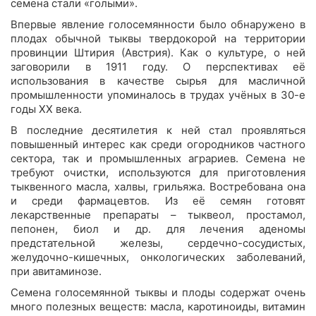
семена стали «голыми».
Впервые явление голосемянности было обнаружено в
плодах обычной тыквы твердокорой на территории
провинции Штирия (Австрия). Как о культуре, о ней
заговорили в 1911 году. О перспективах её
использования в качестве сырья для масличной
промышленности упоминалось в трудах учёных в 30-е
годы XX века.
В последние десятилетия к ней стал проявляться
повышенный интерес как среди огородников частного
сектора, так и промышленных аграриев. Семена не
требуют очистки, используются для приготовления
тыквенного масла, халвы, грильяжа. Востребована она
и среди фармацевтов. Из её семян готовят
лекарственные препараты – тыквеол, простамол,
пепонен, биол и др. для лечения аденомы
предстательной железы, сердечно-сосудистых,
желудочно-кишечных, онкологических заболеваний,
при авитаминозе.
Семена голосемянной тыквы и плоды содержат очень
много полезных веществ: масла, каротиноиды, витамин