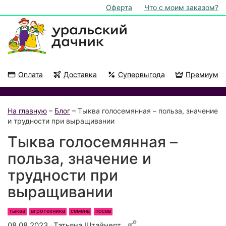
Оферта
Что с моим заказом?
Оплата
Доставка
Супервыгода
Премиум
Акции
На подоконник
На главную
–
Блог
– Тыква голосемянная – польза, значение
и трудности при выращивании
Тыква голосемянная –
польза, значение и
трудности при
выращивании
тыква
агротехника
семена
посев
08.08.2023
Татьяна Штайнерт