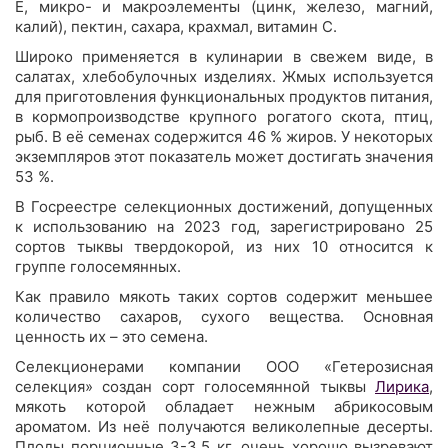
Е, микро- и макроэлементы (цинк, железо, магний,
калий), пектин, сахара, крахмал, витамин С.
Широко применяется в кулинарии в свежем виде, в
салатах, хлебобулочных изделиях. Жмых используется
для приготовления функциональных продуктов питания,
в кормопроизводстве крупного рогатого скота, птиц,
рыб. В её семенах содержится 46 % жиров. У некоторых
экземпляров этот показатель может достигать значения
53 %.
В Госреестре селекционных достижений, допущенных
к использованию на 2023 год, зарегистрировано 25
сортов тыквы твердокорой, из них 10 относится к
группе голосемянных.
Как правило мякоть таких сортов содержит меньшее
количество сахаров, сухого вещества. Основная
ценность их – это семена.
Селекционерами компании ООО «Гетерозисная
селекция» создан сорт голосемянной тыквы
Лирика
,
мякоть которой обладает нежным абрикосовым
ароматом. Из неё получаются великолепные десерты.
Плоды порционные 3-3,5 кг, очень хорошо вызревают