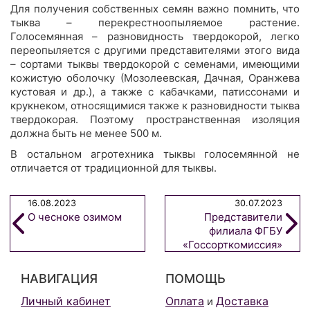
Для получения собственных семян важно помнить, что
тыква – перекрестноопыляемое растение.
Голосемянная – разновидность твердокорой, легко
переопыляется с другими представителями этого вида
– сортами тыквы твердокорой с семенами, имеющими
кожистую оболочку (Мозолеевская, Дачная, Оранжева
кустовая и др.), а также с кабачками, патиссонами и
крукнеком, относящимися также к разновидности тыква
твердокорая. Поэтому пространственная изоляция
должна быть не менее 500 м.
В остальном агротехника тыквы голосемянной не
отличается от традиционной для тыквы.
16.08.2023
30.07.2023
О чесноке озимом
Представители
филиала ФГБУ
«Госсорткомиссия»
побывали на
наших экспериментальных
НАВИГАЦИЯ
ПОМОЩЬ
участках
Личный кабинет
Оплата
Доставка
и