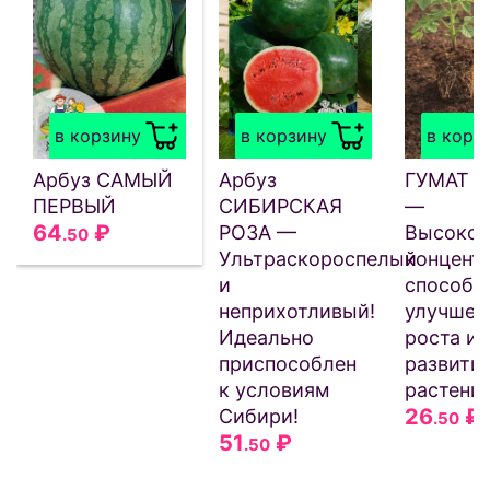
в корзину
в корзину
в корз
Арбуз САМЫЙ
Арбуз
ГУМАТ 
ПЕРВЫЙ
СИБИРСКАЯ
—
64
₽
РОЗА —
Высокок
.50
Ультраскороспелый
концентр
и
способс
неприхотливый!
улучше
Идеально
роста и
приспособлен
развити
к условиям
растени
26
₽
Сибири!
.50
51
₽
.50