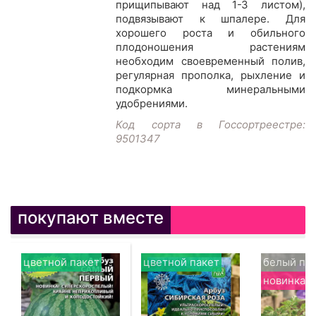
прищипывают над 1-З листом),
подвязывают к шпалере. Для
хорошего роста и обильного
плодоношения растениям
необходим своевременный полив,
регулярная прополка, рыхление и
подкормка минеральными
удобрениями.
Код сорта в Госсортреестре:
9501347
покупают вместе
цветной пакет
цветной пакет
белый па
новинка