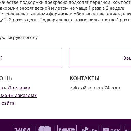
качестве подкормки прекрасно подходят перегной, компост
дкормки вносят весной и летом не чаще 1 раза в 2 недели.
шпо радовали пышными формами и обильным цветением, в жа
ду 2-3 раза в день. Подкармливают такие виды цветка 1 раз
ую, сырую погоду.
о?
Зем
ОЩЬ
КОНТАКТЫ
та
Доставка
zakaz@semena74.com
и
 моим заказом?
 сайта