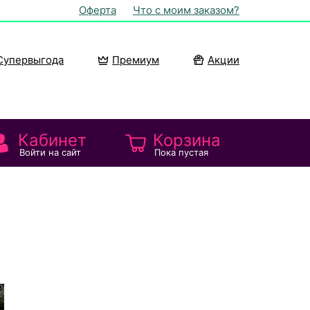
Оферта
Что с моим заказом?
Супервыгода
Премиум
Акции
Кабинет
Корзина
Войти на сайт
Пока пустая