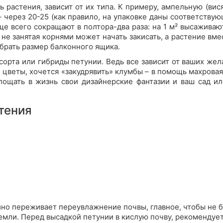
ть растения, зависит от их типа. К примеру, ампельную (в
 через 20-25 (как правило, на упаковке даны соответств
е всего сокращают в полтора-два раза: на 1 м² высаживают
не занятая корнями может начать закисать, а растение вме
брать размер балконного ящика.
рта или гибриды петунии. Ведь все зависит от ваших желан
веты, хочется «закудрявить» клумбы – в помощь махровая 
площать в жизнь свои дизайнерские фантазии и ваш сад и
тения
йно переживает переувлажнение почвы, главное, чтобы не б
емли. Перед высадкой петунии в кислую почву, рекомендует