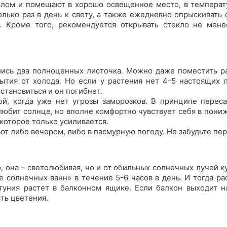
лом и помещают в хорошо освещенное место, в температу
лько раз в день к свету, а также ежедневно опрыскивать 
. Кроме того, рекомендуется открывать стекло не мене
ились два полноценных листочка. Можно даже поместить р
ытия от холода. Но если у растения нет 4-5 настоящих ли
становиться и он погибнет.
ой, когда уже нет угрозы заморозков. В принципе перес
 любит солнце, но вполне комфортно чувствует себя в пон
которое только усиливается.
 либо вечером, либо в пасмурную погоду. Не забудьте пер
 она – светолюбивая, но и от обильных солнечных лучей ку
 солнечных ванн» в течение 5-6 часов в день. И тогда рас
туния растет в балконном ящике. Если балкон выходит н
сть цветения.