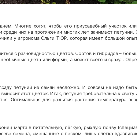
днём. Многие хотят, чтобы его приусадебный участок или
и среди них на протяжении многих лет занимают петунии. С
учили у агронома Ольги ТЮР, которая имеет большой опы
литься с разновидностью цветов. Сортов и гибридов – боль
, необычные цвета или формы, а может всего и сразу… Опред
ассаду петуний из семян несложно. И совсем не надо быт
е выносит этот цветок. Итак, петуния требовательна к све
тся. Оптимальная для развития растения температура воз
конец марта в питательную, лёгкую, рыхлую почву (специ
осеве семена, смешанные с песком, лишь слегка вдавлива