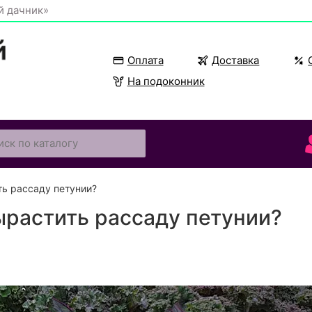
й дачник»
Оплата
Доставка
На подоконник
ть рассаду петунии?
ырастить рассаду петунии?