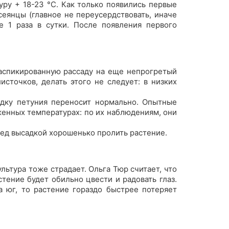
ру + 18-23 °C. Как только появились первые
сеянцы (главное не переусердствовать, иначе
е 1 раза в сутки. После появления первого
аспикированную рассаду на еще непрогретый
сточков, делать этого не следует: в низких
адку петуния переносит нормально. Опытные
иженных температурах: по их наблюдениям, они
ед высадкой хорошенько пролить растение.
льтура тоже страдает. Ольга Тюр считает, что
тение будет обильно цвести и радовать глаз.
а юг, то растение гораздо быстрее потеряет