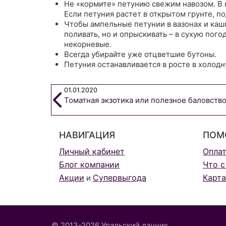
Не «кормите» петунию свежим навозом. В 
Если петуния растет в открытом грунте, по
Чтобы ампельные петунии в вазонах и ка
поливать, но и опрыскивать – в сухую пого
некорневые.
Всегда убирайте уже отцветшие бутоны.
Петуния останавливается в росте в холодн
01.01.2020
Томатная экзотика или полезное баловств
НАВИГАЦИЯ
ПОМ
Личный кабинет
Опла
Блог компании
Что с
Акции
Супервыгода
Карта
и
© 2013-2026 Уральский дачник