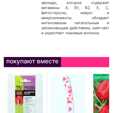
авокадо, которое содержит
витамины А, В1, В2, Е, С,
фитостеролы, макро- и
микроэлементы, обладает
интенсивным питательным и
увлажняющим действием, смягчает
и укрепляет тканевые волокна.
покупают вместе
цветной п