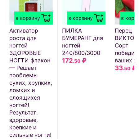
в корзину
в корзину
в корз
Активатор
ПИЛКА
Перец
роста для
БУМЕРАНГ для
ВИКТОР
ногтей
ногтей
Сорт
ЗДОРОВЫЕ
240/800/3000
победит
172
₽
НОГТИ флакон
ваших гр
.50
33
₽
— Решает
.50
проблемы
сухих, хрупких,
ломких и
слоящихся
ногтей!
Результат:
здоровые,
крепкие и
сильные ногти!