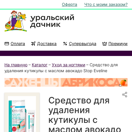
Оферта
Что с моим заказом?
Оплата
Доставка
Супервыгода
Премиум
Акции
На подоконник
На главную
–
Каталог
–
Уход за ногтями
– Средство для
удаления кутикулы с маслом авокадо Stop Eveline
Средство для
удаления
кутикулы с
маслом авокадо