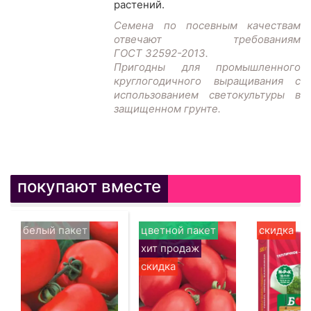
растений.
Семена по посевным качествам
отвечают требованиям
ГОСТ 32592-2013.
Пригодны для промышленного
круглогодичного выращивания с
использованием светокультуры в
защищенном грунте.
покупают вместе
белый пакет
цветной пакет
скидка
хит продаж
скидка