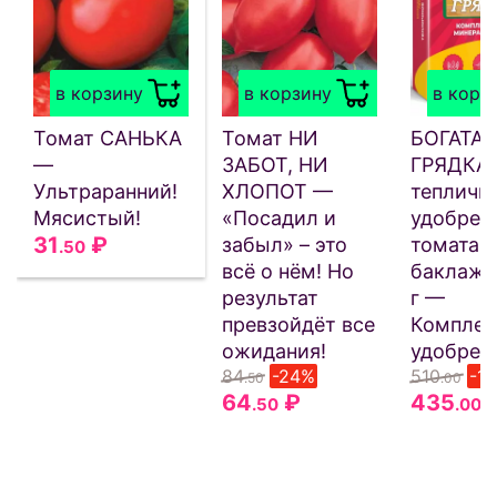
в корзину
в корзину
в корз
Томат САНЬКА
Томат НИ
БОГАТАЯ
—
ЗАБОТ, НИ
ГРЯДКА
Ультраранний!
ХЛОПОТ —
тепличн
Мясистый!
«Посадил и
удобрен
31
₽
забыл» – это
томата, 
.50
всё о нём! Но
баклажа
результат
г —
превзойдёт все
Комплек
ожидания!
удобрен
84
-24%
510
-1
.50
.00
64
₽
435
.50
.00