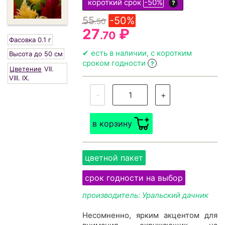
короткий срок
-50%
?
55
-50%
.50
27
₽
.70
Фасовка 0.1 г
✔ есть в наличии, с коротким
Высота до 50 см
сроком годности
?
Цветение
VII.
VIII.
IX.
-
+
в корзину
цветной пакет
срок годности на выбор
производитель: Уральский дачник
Несомненно, ярким акцентом для