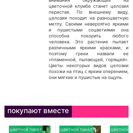
внимания окружающих на
цветочной клумбе станет целозия
перистая. По внешнему виду,
целозия походит на разноцветную
метлу. Своими невероятно яркими
и пушистыми соцветиями она
способна покорить любого
человека. Это растение пылает
различными яркими красками, и
поэтому греки назвали ее
«пламенной, пылающей, горящей».
Цветы некоторых видов целозии
похожи на птиц с ярким оперением,
они мягкие и пушистые на ощупь.
покупают вместе
цветной пакет
цветной пакет
цветной п