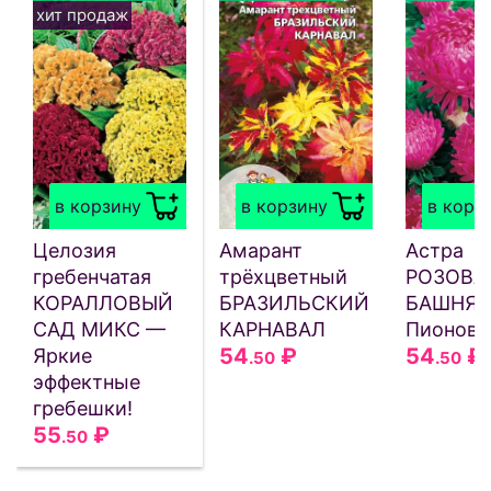
хит продаж
в корзину
в корзину
в корз
Целозия
Амарант
Астра
гребенчатая
трёхцветный
РОЗОВА
КОРАЛЛОВЫЙ
БРАЗИЛЬСКИЙ
БАШНЯ 
САД МИКС —
КАРНАВАЛ
Пионови
54
₽
54
₽
Яркие
.50
.50
эффектные
гребешки!
55
₽
.50