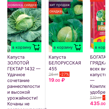
новинка
скидка
хит продаж
скидка
в корзину
в корзину
в корз
Капуста
Капуста
БОГАТАЯ
ЗОЛОТОЙ
БЕЛОРУССКАЯ
ГРЯДКА 
ГЕКТАР 1432 —
455
всех ви
26
-27%
Удачное
капусты 
.00
19
₽
сочетание
—
.00
раннеспелости
Комплек
и высокой
удобрен
510
-1
урожайности!
.00
435
Кочаны не
.00