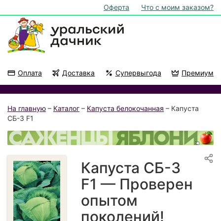
Оферта
Что с моим заказом?
Оплата
Доставка
Супервыгода
Премиум
Акции
На подоконник
На главную
–
Каталог
–
Капуста белокочанная
– Капуста
СБ-3 F1
Капуста СБ-3
F1 — Проверен
опытом
поколений!