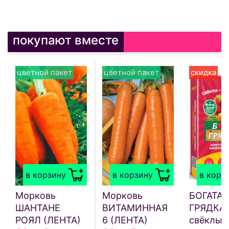
покупают вместе
цветной пакет
цветной пакет
скидка
в корзину
в корзину
в корз
Морковь
Морковь
БОГАТАЯ
ШАНТАНЕ
ВИТАМИННАЯ
ГРЯДКА 
РОЯЛ (ЛЕНТА)
6 (ЛЕНТА)
свёклы,