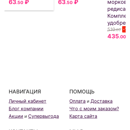
63
₽
63
₽
моркови
.50
.50
редиса 
Комплек
удобрен
510
-1
.00
435
.00
НАВИГАЦИЯ
ПОМОЩЬ
Личный кабинет
Оплата
Доставка
и
Блог компании
Что с моим заказом?
Акции
Супервыгода
Карта сайта
и