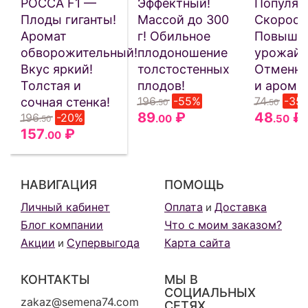
РОССА F1 —
Эффектный!
Популяр
Плоды гиганты!
Массой до 300
Скоросп
Аромат
г! Обильное
Повыше
обворожительный!
плодоношение
урожайн
Вкус яркий!
толстостенных
Отменны
Толстая и
плодов!
и аромат
196
-55%
74
-35
сочная стенка!
.50
.50
89
₽
48
₽
196
-20%
.00
.50
.50
157
₽
.00
НАВИГАЦИЯ
ПОМОЩЬ
Личный кабинет
Оплата
Доставка
и
Блог компании
Что с моим заказом?
Акции
Супервыгода
Карта сайта
и
КОНТАКТЫ
МЫ В
СОЦИАЛЬНЫХ
zakaz@semena74.com
СЕТЯХ