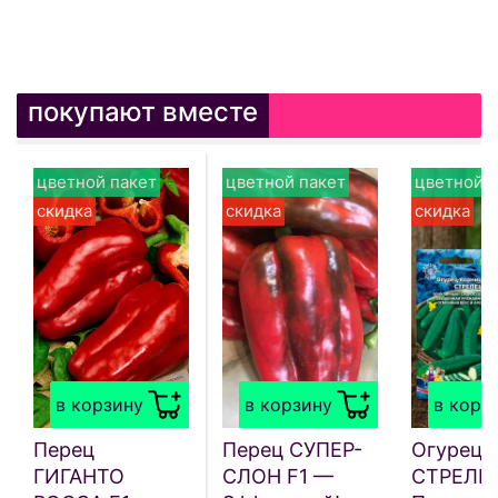
покупают вместе
цветной пакет
цветной пакет
цветной п
скидка
скидка
скидка
в корзину
в корзину
в корз
Перец
Перец СУПЕР-
Огурец
ГИГАНТО
СЛОН F1 —
СТРЕЛЕЦ