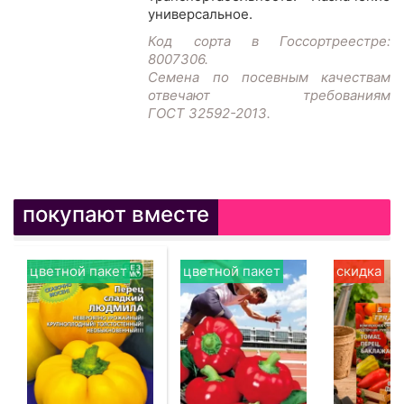
универсальное.
Код сорта в Госсортреестре:
8007306.
Семена по посевным качествам
отвечают требованиям
ГОСТ 32592-2013.
покупают вместе
цветной пакет
цветной пакет
скидка