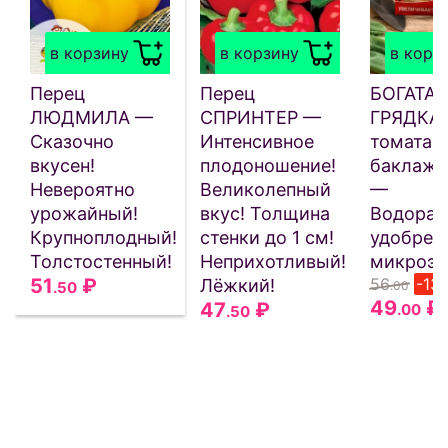
в корзину
в корзину
в корз
Перец
Перец
БОГАТАЯ
ЛЮДМИЛА —
СПРИНТЕР —
ГРЯДКА 
Сказочно
Интенсивное
томата, 
вкусен!
плодоношение!
баклажа
Невероятно
Великолепный
—
урожайный!
вкус! Толщина
Водорас
Крупноплодный!
стенки до 1 см!
удобрен
Толстостенный!
Неприхотливый!
микроэл
51
₽
56
-13
Лёжкий!
.50
.00
49
₽
47
₽
.00
.50