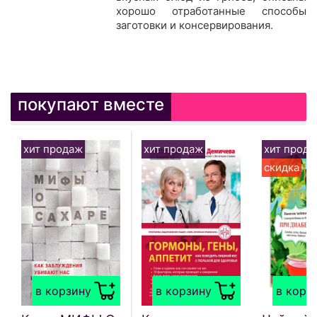
хорошо отработанные способы
заготовки и консервирования.
покупают вместе
хит продаж
хит продаж
хит прод
скидка
в корзину
в корзину
в корз