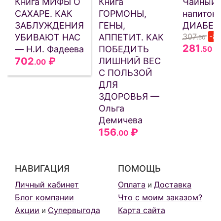
Книга МИФЫ О
Книга
Чайный
САХАРЕ. КАК
ГОРМОНЫ,
напиток
ЗАБЛУЖДЕНИЯ
ГЕНЫ,
ДИАБЕТ
307
-8
УБИВАЮТ НАС
АППЕТИТ. КАК
.50
281
— Н.И. Фадеева
ПОБЕДИТЬ
.50
702
₽
ЛИШНИЙ ВЕС
.00
С ПОЛЬЗОЙ
ДЛЯ
ЗДОРОВЬЯ —
Ольга
Демичева
156
₽
.00
НАВИГАЦИЯ
ПОМОЩЬ
Личный кабинет
Оплата
Доставка
и
Блог компании
Что с моим заказом?
Акции
Супервыгода
Карта сайта
и