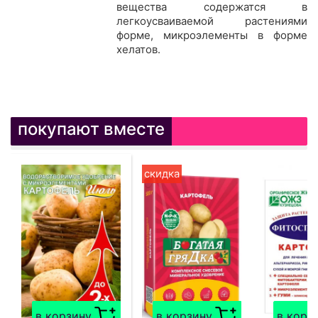
вещества содержатся в
легкоусваиваемой растениями
форме, микроэлементы в форме
хелатов.
покупают вместе
скидка
в корзину
в корзину
в корз