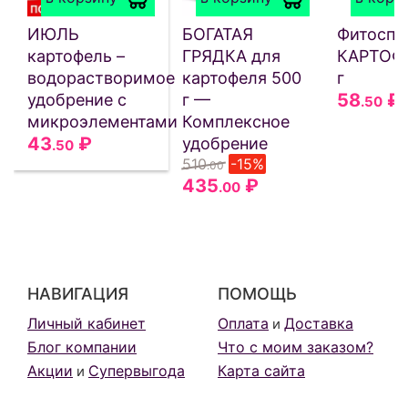
ИЮЛЬ
БОГАТАЯ
Фитоспо
картофель –
ГРЯДКА для
КАРТОФ
водорастворимое
картофеля 500
г
58
₽
удобрение с
г —
.50
микроэлементами
Комплексное
43
₽
удобрение
.50
510
-15%
.00
435
₽
.00
НАВИГАЦИЯ
ПОМОЩЬ
Личный кабинет
Оплата
Доставка
и
Блог компании
Что с моим заказом?
Акции
Супервыгода
Карта сайта
и