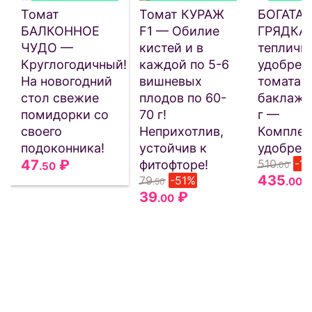
Томат
Томат КУРАЖ
БОГАТАЯ
БАЛКОННОЕ
F1 — Обилие
ГРЯДКА
ЧУДО —
кистей и в
тепличн
Круглогодичный!
каждой по 5-6
удобрен
На новогодний
вишневых
томата, 
стол свежие
плодов по 60-
баклажа
помидорки со
70 г!
г —
своего
Неприхотлив,
Комплек
подоконника!
устойчив к
удобрен
47
₽
510
-1
фитофторе!
.50
.00
435
79
-51%
.00
.50
39
₽
.00