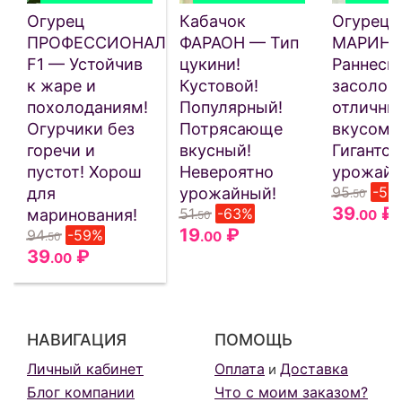
Огурец
Кабачок
Огурец
ПРОФЕССИОНАЛ
ФАРАОН — Тип
МАРИНД
F1 — Устойчив
цукини!
Раннесп
к жаре и
Кустовой!
засолоч
похолоданиям!
Популярный!
отличны
Огурчики без
Потрясающе
вкусом!
горечи и
вкусный!
Гигантск
пустот! Хорош
Невероятно
урожайн
95
-59
для
урожайный!
.50
39
₽
51
-63%
маринования!
.00
.50
19
₽
94
-59%
.00
.50
39
₽
.00
НАВИГАЦИЯ
ПОМОЩЬ
Личный кабинет
Оплата
Доставка
и
Блог компании
Что с моим заказом?