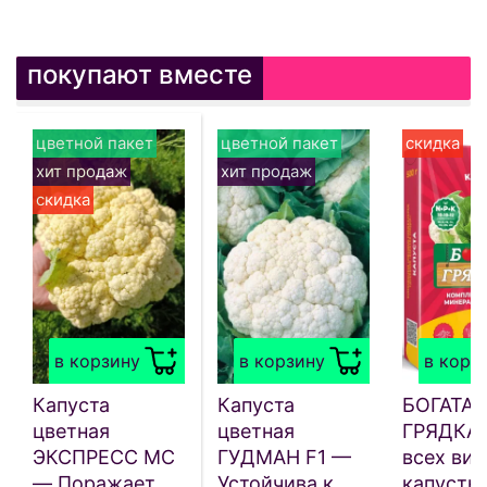
покупают вместе
цветной пакет
цветной пакет
скидка
хит продаж
хит продаж
скидка
в корзину
в корзину
в корз
Капуста
Капуста
БОГАТАЯ
цветная
цветная
ГРЯДКА 
ЭКСПРЕСС МС
ГУДМАН F1 —
всех ви
— Поражает
Устойчива к
капусты 