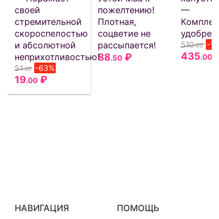
своей
пожелтению!
—
стремительной
Плотная,
Комплек
скороспелостью
соцветие не
удобрен
510
-1
и абсолютной
рассыпается!
.00
435
88
₽
неприхотливостью!
.00
.50
51
-63%
.50
19
₽
.00
НАВИГАЦИЯ
ПОМОЩЬ