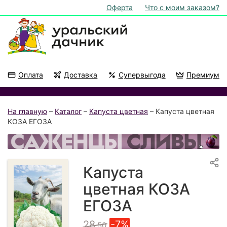
Оферта
Что с моим заказом?
Оплата
Доставка
Супервыгода
Премиум
Акции
На подоконник
На главную
–
Каталог
–
Капуста цветная
– Капуста цветная
КОЗА ЕГОЗА
Капуста
цветная КОЗА
ЕГОЗА
28
-7%
.50