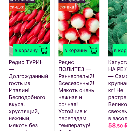
скидка
скидка
в корзину
в корзину
в корз
Редис ТУРИН
Редис
Капуста
—
ПОЛИТЕЗ —
НА РЕКО
Долгожданный
Раннеспелый!
— Сама
гость из
Всесезонный!
крупная,
Италии!
Мякоть очень
кг! Не
Бесподобного
нежная и
растрес
вкуса,
сочная!
Великол
хрустящий,
Устойчив к
свежем 
нежный,
перепадам
в засоле
58
₽
мякоть без
температур!
.50