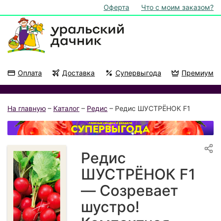
Оферта
Что с моим заказом?
Оплата
Доставка
Супервыгода
Премиум
Акции
На подоконник
На главную
–
Каталог
–
Редис
– Редис ШУСТРЁНОК F1
Редис
ШУСТРЁНОК F1
— Созревает
шустро!