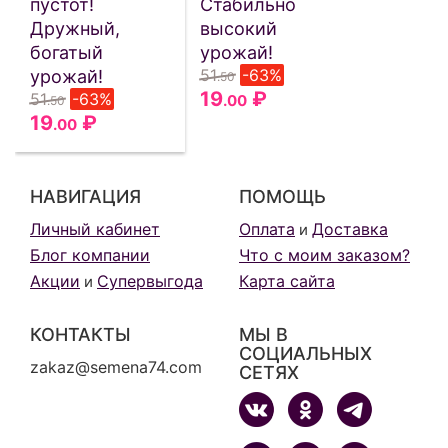
пустот!
Стабильно
Дружный,
высокий
богатый
урожай!
51
-63%
урожай!
.50
19
₽
51
-63%
.00
.50
19
₽
.00
НАВИГАЦИЯ
ПОМОЩЬ
Личный кабинет
Оплата
Доставка
и
Блог компании
Что с моим заказом?
Акции
Супервыгода
Карта сайта
и
КОНТАКТЫ
МЫ В
СОЦИАЛЬНЫХ
zakaz@semena74.com
СЕТЯХ