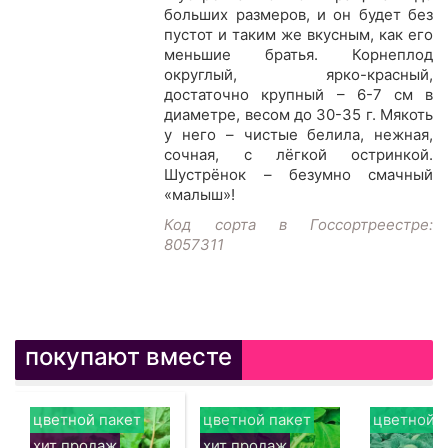
больших размеров, и он будет без
пустот и таким же вкусным, как его
меньшие братья. Корнеплод
округлый, ярко-красный,
достаточно крупный – 6-7 см в
диаметре, весом до 30-35 г. Мякоть
у него – чистые белила, нежная,
сочная, с лёгкой остринкой.
Шустрёнок – безумно смачный
«малыш»!
Код сорта в Госсортреестре:
8057311
покупают вместе
цветной пакет
цветной пакет
цветной п
хит продаж
хит продаж